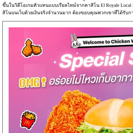
ขึ้นในวิดีโอเกมตัวแทนแบบเรียลไทม์จากคาสิโน El Royale Local มอ
สิโนบนเว็บด้วยเงินจริงจำนวนมาก ต้องขอบคุณพวกเขาที่ได้รับก