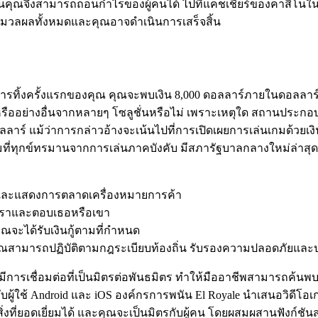
นั้นคุณจึงสามารถถอนกำไรของผู้คนได้ ไปที่แคชเชียร์ของคาสิโนในพื
มวลผลทั้งหมดและคุณอาจดำเนินการเสร็จสิ้น
รทิ้งครั้งแรกของคุณ คุณจะพบเงิน 8,000 ดอลลาร์ภายในดอลลาร์โบนั
Bucks หรืออย่างอื่นจากหลายๆ โซลูชั่นหรือไม่ เพราะเหตุใด สถานป
ลลาร์ แม้ว่าการกล่าวอ้างจะเน้นไปที่การเปิดเผยการเล่นเกมด้วยเงินส
าร่วมที่ทุกข์ทรมานจากการเล่นภาคบังคับ มีสภารัฐบาลกลางใหม่ล่า
gs และแสดงการตลาดเครื่องหมายการค้า
วเราและตอบเธอหรือเขา
าคุณจะได้รับเงินกู้ตามที่กำหนด
ะคุณสามารถปฏิบัติตามกฎระเบียบท้องถิ่น รับรองความปลอดภัยแล
จมีการเชื่อมต่อที่เป็นมิตรต่อพันธมิตร ทำให้มืออาชีพสามารถค้
ผู้ใช้ Android และ iOS องค์กรการพนัน El Royale นำเสนอวิดีโอเ
่งที่ยอดเยี่ยมได้ และคุณจะเป็นมิตรกับผู้คน โดยผสมผสานฟังก์ชัน