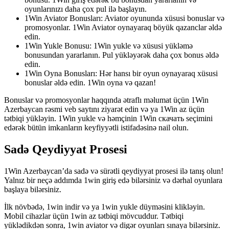
oyunlarınızı daha çox pul ilə başlayın.
1Win Aviator Bonusları: Aviator oyununda xüsusi bonuslar və
promosyonlar. 1Win Aviator oynayaraq böyük qazanclar əldə
edin.
1Win Yukle Bonusu: 1Win yukle və xüsusi yükləmə
bonusundan yararlanın. Pul yükləyərək daha çox bonus əldə
edin.
1Win Oyna Bonusları: Hər hansı bir oyun oynayaraq xüsusi
bonuslar əldə edin. 1Win oyna və qazan!
Bonuslar və promosyonlar haqqında ətraflı məlumat üçün 1Win
Azerbaycan rəsmi veb saytını ziyarət edin və ya 1Win az üçün
tətbiqi yükləyin. 1Win yukle və həmçinin 1Win скачать seçimini
edərək bütün imkanların keyfiyyətli istifadəsinə nail olun.
Sadə Qeydiyyat Prosesi
1Win Azerbaycan’da sadə və sürətli qeydiyyat prosesi ilə tanış olun!
Yalnız bir neçə addımda 1win giriş edə bilərsiniz və dərhal oyunlara
başlaya bilərsiniz.
İlk növbədə, 1win indir və ya 1win yukle düyməsini klikləyin.
Mobil cihazlar üçün 1win az tətbiqi mövcuddur. Tətbiqi
yüklədikdən sonra, 1win aviator və digər oyunları sınaya bilərsiniz.