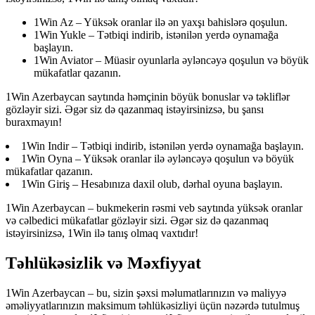
1Win Az – Yüksək oranlar ilə ən yaxşı bahislərə qoşulun.
1Win Yukle – Tətbiqi indirib, istənilən yerdə oynamağa
başlayın.
1Win Aviator – Müasir oyunlarla əyləncəyə qoşulun və böyük
mükafatlar qazanın.
1Win Azerbaycan saytında həmçinin böyük bonuslar və təkliflər
gözləyir sizi. Əgər siz də qazanmaq istəyirsinizsə, bu şansı
buraxmayın!
1Win Indir – Tətbiqi indirib, istənilən yerdə oynamağa başlayın.
1Win Oyna – Yüksək oranlar ilə əyləncəyə qoşulun və böyük
mükafatlar qazanın.
1Win Giriş – Hesabınıza daxil olub, dərhal oyuna başlayın.
1Win Azerbaycan – bukmekerin rəsmi veb saytında yüksək oranlar
və cəlbedici mükafatlar gözləyir sizi. Əgər siz də qazanmaq
istəyirsinizsə, 1Win ilə tanış olmaq vaxtıdır!
Təhlükəsizlik və Məxfiyyat
1Win Azerbaycan – bu, sizin şəxsi məlumatlarınızın və maliyyə
əməliyyatlarınızın maksimum təhlükəsizliyi üçün nəzərdə tutulmuş