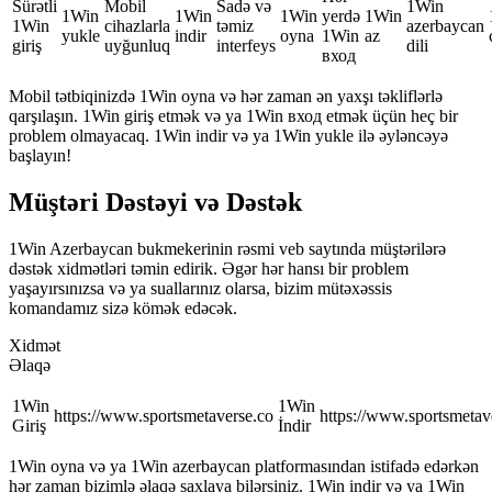
Sürətli
Mobil
Sadə və
1Win
1Win
1Win
1Win
yerdə
1Win
1Win
cihazlarla
təmiz
azerbaycan
yukle
indir
oyna
1Win
az
giriş
uyğunluq
interfeys
dili
вход
Mobil tətbiqinizdə 1Win oyna və hər zaman ən yaxşı təkliflərlə
qarşılaşın. 1Win giriş etmək və ya 1Win вход etmək üçün heç bir
problem olmayacaq. 1Win indir və ya 1Win yukle ilə əyləncəyə
başlayın!
Müştəri Dəstəyi və Dəstək
1Win Azerbaycan bukmekerinin rəsmi veb saytında müştərilərə
dəstək xidmətləri təmin edirik. Əgər hər hansı bir problem
yaşayırsınızsa və ya suallarınız olarsa, bizim mütəxəssis
komandamız sizə kömək edəcək.
Xidmət
Əlaqə
1Win
1Win
https://www.sportsmetaverse.co
https://www.sportsmetav
Giriş
İndir
1Win oyna və ya 1Win azerbaycan platformasından istifadə edərkən
hər zaman bizimlə əlaqə saxlaya bilərsiniz. 1Win indir və ya 1Win