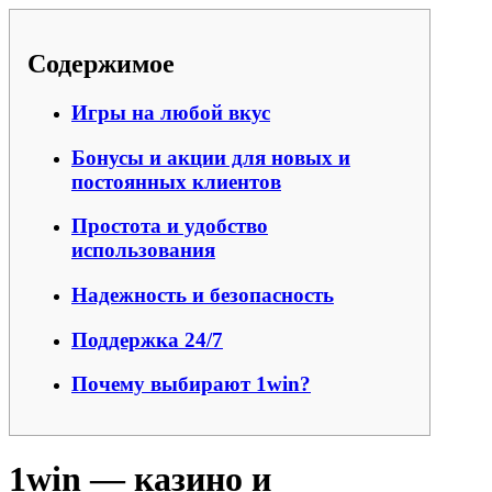
Содержимое
Игры на любой вкус
Бонусы и акции для новых и
постоянных клиентов
Простота и удобство
использования
Надежность и безопасность
Поддержка 24/7
Почему выбирают 1win?
1win — казино и