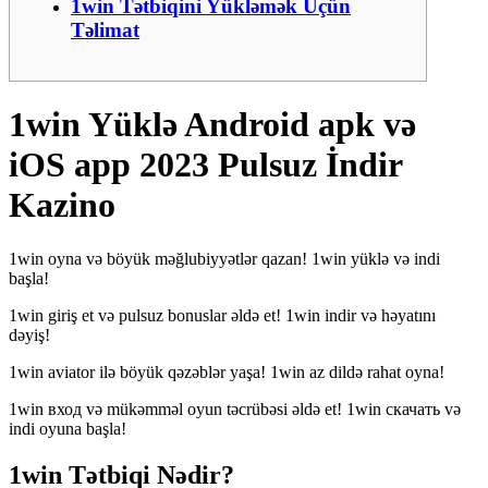
1win Tətbiqini Yükləmək Üçün
Təlimat
1win Yüklə Android apk və
iOS app 2023 Pulsuz İndir
Kazino
1win oyna və böyük məğlubiyyətlər qazan! 1win yüklə və indi
başla!
1win giriş et və pulsuz bonuslar əldə et! 1win indir və həyatını
dəyiş!
1win aviator ilə böyük qəzəblər yaşa! 1win az dildə rahat oyna!
1win вход və mükəmməl oyun təcrübəsi əldə et! 1win скачать və
indi oyuna başla!
1win Tətbiqi Nədir?