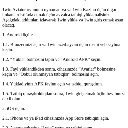
1win Aviator oyununu oynamaq və ya 1win Kazino üçün digər
imkanları istifadə etmək üçün əvvəlcə tətbiqi yükləməlisiniz.
Aşağıdakı addımları izləyərək 1win yüklə və 1win giriş etmək asan
olacaq.
1. Android üçün:
1.1. Brauzerinizi açın və 1win azerbaycan üçün rəsmi veb saytına
keçin.
1.2. “Yüklə” bölməsini tapın və “Android APK” seçin.
1.3. Fayl yükləndikdən sonra, cihazınızda “Ayarlar” bölməsinə
keçin və “Qəbul olunmayan tətbiqlər” bölməsini açın.
1.4. Yüklədiyiniz APK faylını açın və tətbiqi quraşdırın.
1.5. Tətbiq quraşdırıldıqdan sonra, 1win giriş etmək üçün hesabınıza
daxil olun.
2. iOS üçün:
2.1. iPhone və ya iPad cihazınızda App Store tətbiqini açın.
2.2. Axtarış sahəsinə “1win” yazın və tətbiqi tapın.