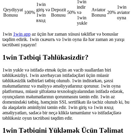
1win
1win
indir
1win
Qeydiyyat
giriş və
Depozit
Aviator
100%
50%
və
20%
aviator
Bonusu
1win
Bonusu
Bonusu
1win
oyna
вход
yukle
1win
1win app
az üçün hər zaman xüsusi təkliflər və bonuslar
təqdim edirik. 1win скачать və 1win oyna ilə hər zaman ən yaxşı
təcrübəni yaşayın!
1win Tətbiqi Təhlükəsizdir?
1win yukle və istifadə etmək üçün ən vacib suallardan biri
təhlükəsizliyi. 1win azerbaycan istifadəçiləri üçün müasir
təhlükəsizlik tədbirləri tətbiq olunub. 1win indirərkən, şəxsi
məlumatlarınız və maliyyə əməliyyatlarınız qorunur. 1win oyna
platforması, müasir şifrələmə texnologiyalarından istifadə edərək,
oyunçuların məlumatlarının qorunmasını təmin edir. 1win az
domenindəki tətbiq, həmçinin SSL sertifikatı ilə təchiz olunub ki, bu
da əlaqələrin əminliyini təmin edir. 1win giriş və 1win вход
əməliyyatları, sadəcə bir neçə kliklə tamamlanır və istifadəçilərə
təhlükəsiz oyun təcrübəsi təqdim edir.
1win Tətbiqini Yükləmək Üçün Təlimat