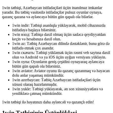
1win tətbiqi, Azərbaycan istifadəçiləri üçün inanılmaz imkanlar
yaradır. Bu tətbiq vasitəsilə istifadəçilər pulsuz oyunlar oynaya,
qazanç qazana və əyləncəyə bütün gün qapalı ola bilərlər.
1win indir: Tətbiqi asanlıqla yükləyərək, mobil cihazınızda
istifadəyə başlaya bilərsiniz.
1win вход: Tətbiqə daxil olmaq üçün sadəcə qeydiyyatdan
keçin və hesabınıza daxil olun.
1win az: Tətbiq Azərbaycan dilində dəstəklənir, buna görə də
istifadə etmək çox asandır.
1win скачать: Tətbiqi yükləmək üçün rəsmi veb saytına daxil
olun və Android və ya iOS üçün uyğun versiyanı yükləyin.
1win oyna: Oyunların geniş çeşidini oynayaraq əyləncəyə
bütün gün qapalı ola bilərsiniz.
1win aviator: Aviator oyunu ilə qazanç qazanmaq və həyəcan
dolu anlar yaşamaq mümkündür.
1win azerbaycan: Tətbiq Azərbaycan istifadəçiləri üçün
xüsusi olaraq hazırlanmışdır.
1win yukle: Tətbiqi yükləyərək, ən son xüsusiyyətlərə və
yeniliklərə çatmaq mümkündür.
1win tətbiqi ilə həyatınızı daha əyləncəli və qazançlı edin!
1win Tətbiqinin Üstünlükləri