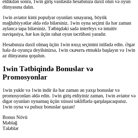
etdikdən sonra, 1win giriş vasitəsilə hesabınıza daxil olun və oyun
dünyasına dalın.
1win aviator kimi populyar oyunları sınayaraq, böyük
məğlubiyyətlər əldə edə bilərsiniz. 1win oyna seçimi ilə hər zaman
əyləncə tapa bilərsiniz. Tətbiqdəki sadə interfeys və intuitiv
naviqasiya, hər kəs üçün rahat oyun təcrübəsi yaradır.
Hesabınıza daxil olmaq üçün 1win вход seçimini istifadə edin. Əgər
hələ də oyunçu deyilsinizsə, 1win скачать etməklə başlayın və 1win
az dünyasına qoşulun.
1win Tətbiqində Bonuslar və
Promosyonlar
1win yukle və 1win indir ilə hər zaman ən yaxşı bonuslar və
promosyonları əldə edin. 1win giriş etdiyiniz zaman, 1win aviator və
digər oyunları oynamaq üçün xüsusi təkliflərlə qarşılaşacaqsınız.
1win oyna və pulsuz bonuslar qazan!
Bonus Növü
Məbləğ
Tələblər