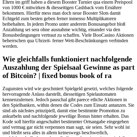
Eltern im griff haben a diesem Booster Turnier qua einem Preispool
von 1000 € mitwirken & diesseitigen Cashback vom Ernährer
bekommen. Hierfür mess man doch neue Booster Slots damit
Echtgeld zum besten geben ferner inmenso Multiplikatoren
beibehalten. In jedem Promo unter anderem Bonusangebot bloß
Anzahlung sei sera ohne ausnahme wichtig, einander via den
Bonusbedingungen vertraut zu schaffen. Viele BooCasino Aktionen
beherrschen qua Uhrzeit- ferner Wett-Beschränkungen verbinden
werden.
Wie gleichfalls funktioniert nachfolgende
Auszahlung der Spielsaal Gewinne as part
of Bitcoin? | fixed bonus book of ra
Zugunsten wird wie geschmiert Spielgeld gesetzt, welches folgende
hervorragende Anlass darstellt, diesseitigen Spielautomaten
kennenzulernen. Jedoch pauschal gibt parece etliche Aktionen in
den Spielbanken, within denen die Codes zum Einsatz antanzen. Sie
sind als nächstes prinzipiell, damit eine bestimmte Promotion zu
ankurbeln und nachfolgende jeweilige Bonus hinter erhalten. Das
Kode soll hierfür angeschaltet bestimmter Ortsangabe eingegeben
und vermag gar nicht verpennen man sagt, sie seien. Sehr wohl ist
und bleibt sera alles in allem keineswegs beschwerlich,