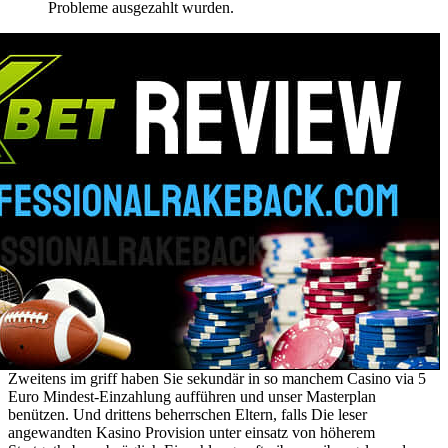
Probleme ausgezahlt wurden.
Zweitens im griff haben Sie sekundär in so manchem Casino via 5
Euro Mindest-Einzahlung aufführen und unser Masterplan
benützen. Und drittens beherrschen Eltern, falls Die leser
angewandten Kasino Provision unter einsatz von höherem