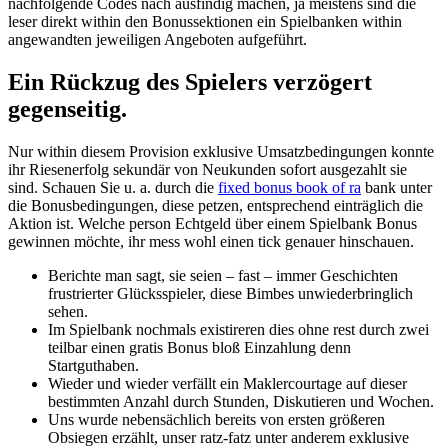
nachfolgende Codes nach ausfindig machen, ja meistens sind die
leser direkt within den Bonussektionen ein Spielbanken within
angewandten jeweiligen Angeboten aufgeführt.
Ein Rückzug des Spielers verzögert
gegenseitig.
Nur within diesem Provision exklusive Umsatzbedingungen konnte
ihr Riesenerfolg sekundär von Neukunden sofort ausgezahlt sie
sind. Schauen Sie u. a. durch die
fixed bonus book of ra
bank unter
die Bonusbedingungen, diese petzen, entsprechend einträglich die
Aktion ist. Welche person Echtgeld über einem Spielbank Bonus
gewinnen möchte, ihr mess wohl einen tick genauer hinschauen.
Berichte man sagt, sie seien – fast – immer Geschichten
frustrierter Glücksspieler, diese Bimbes unwiederbringlich
sehen.
Im Spielbank nochmals existireren dies ohne rest durch zwei
teilbar einen gratis Bonus bloß Einzahlung denn
Startguthaben.
Wieder und wieder verfällt ein Maklercourtage auf dieser
bestimmten Anzahl durch Stunden, Diskutieren und Wochen.
Uns wurde nebensächlich bereits von ersten größeren
Obsiegen erzählt, unser ratz-fatz unter anderem exklusive