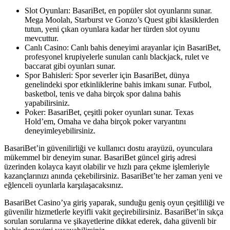
Slot Oyunları: BasariBet, en popüler slot oyunlarını sunar.
Mega Moolah, Starburst ve Gonzo’s Quest gibi klasiklerden
tutun, yeni çıkan oyunlara kadar her türden slot oyunu
mevcuttur.
Canlı Casino: Canlı bahis deneyimi arayanlar için BasariBet,
profesyonel krupiyelerle sunulan canlı blackjack, rulet ve
baccarat gibi oyunları sunar.
Spor Bahisleri: Spor severler için BasariBet, dünya
genelindeki spor etkinliklerine bahis imkanı sunar. Futbol,
basketbol, tenis ve daha birçok spor dalına bahis
yapabilirsiniz.
Poker: BasariBet, çeşitli poker oyunları sunar. Texas
Hold’em, Omaha ve daha birçok poker varyantını
deneyimleyebilirsiniz.
BasariBet’in güvenilirliği ve kullanıcı dostu arayüzü, oyunculara
mükemmel bir deneyim sunar. BasariBet güncel giriş adresi
üzerinden kolayca kayıt olabilir ve hızlı para çekme işlemleriyle
kazançlarınızı anında çekebilirsiniz. BasariBet’te her zaman yeni ve
eğlenceli oyunlarla karşılaşacaksınız.
BasariBet Casino’ya giriş yaparak, sunduğu geniş oyun çeşitliliği ve
güvenilir hizmetlerle keyifli vakit geçirebilirsiniz. BasariBet’in sıkça
sorulan sorularına ve şikayetlerine dikkat ederek, daha güvenli bir