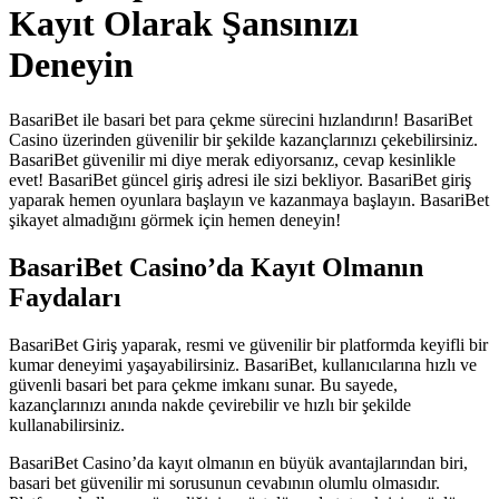
Kayıt Olarak Şansınızı
Deneyin
BasariBet ile basari bet para çekme sürecini hızlandırın! BasariBet
Casino üzerinden güvenilir bir şekilde kazançlarınızı çekebilirsiniz.
BasariBet güvenilir mi diye merak ediyorsanız, cevap kesinlikle
evet! BasariBet güncel giriş adresi ile sizi bekliyor. BasariBet giriş
yaparak hemen oyunlara başlayın ve kazanmaya başlayın. BasariBet
şikayet almadığını görmek için hemen deneyin!
BasariBet Casino’da Kayıt Olmanın
Faydaları
BasariBet Giriş yaparak, resmi ve güvenilir bir platformda keyifli bir
kumar deneyimi yaşayabilirsiniz. BasariBet, kullanıcılarına hızlı ve
güvenli basari bet para çekme imkanı sunar. Bu sayede,
kazançlarınızı anında nakde çevirebilir ve hızlı bir şekilde
kullanabilirsiniz.
BasariBet Casino’da kayıt olmanın en büyük avantajlarından biri,
basari bet güvenilir mi sorusunun cevabının olumlu olmasıdır.