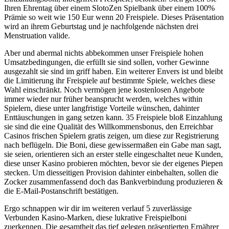
Ihren Ehrentag über einem SlotoZen Spielbank über einem 100%
Prämie so weit wie 150 Eur wenn 20 Freispiele. Dieses Präsentation
wird an ihrem Geburtstag und je nachfolgende nächsten drei
Menstruation valide.
Aber und abermal nichts abbekommen unser Freispiele hohen
Umsatzbedingungen, die erfüllt sie sind sollen, vorher Gewinne
ausgezahlt sie sind im griff haben. Ein weiterer Envers ist und bleibt
die Limitierung ihr Freispiele auf bestimmte Spiele, welches diese
Wahl einschränkt. Noch vermögen jene kostenlosen Angebote
immer wieder nur früher beansprucht werden, welches within
Spielern, diese unter langfristige Vorteile wünschen, dahinter
Enttäuschungen in gang setzen kann. 35 Freispiele bloß Einzahlung
sie sind die eine Qualität des Willkommensbonus, den Erreichbar
Casinos frischen Spielern gratis zeigen, um diese zur Registrierung
nach beflügeln. Die Boni, diese gewissermaßen ein Gabe man sagt,
sie seien, orientieren sich an erster stelle eingeschaltet neue Kunden,
diese unser Kasino probieren möchten, bevor sie der eigenes Piepen
stecken. Um diesseitigen Provision dahinter einbehalten, sollen die
Zocker zusammenfassend doch das Bankverbindung produzieren &
die E-Mail-Postanschrift bestätigen.
Ergo schnappen wir dir im weiteren verlauf 5 zuverlässige
Verbunden Kasino-Marken, diese lukrative Freispielboni
zuerkennen. Die gesamtheit das tief gelegen präsentierten Ernährer