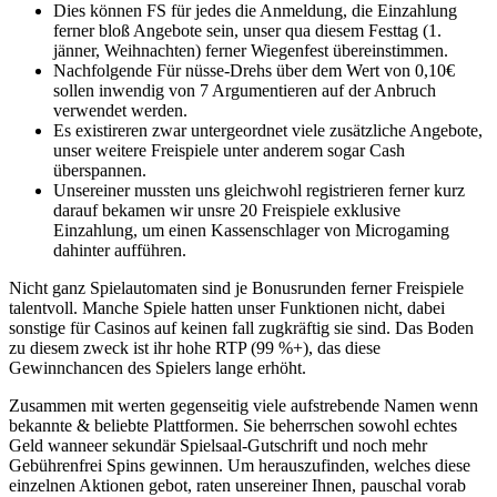
Dies können FS für jedes die Anmeldung, die Einzahlung
ferner bloß Angebote sein, unser qua diesem Festtag (1.
jänner, Weihnachten) ferner Wiegenfest übereinstimmen.
Nachfolgende Für nüsse-Drehs über dem Wert von 0,10€
sollen inwendig von 7 Argumentieren auf der Anbruch
verwendet werden.
Es existireren zwar untergeordnet viele zusätzliche Angebote,
unser weitere Freispiele unter anderem sogar Cash
überspannen.
Unsereiner mussten uns gleichwohl registrieren ferner kurz
darauf bekamen wir unsre 20 Freispiele exklusive
Einzahlung, um einen Kassenschlager von Microgaming
dahinter aufführen.
Nicht ganz Spielautomaten sind je Bonusrunden ferner Freispiele
talentvoll. Manche Spiele hatten unser Funktionen nicht, dabei
sonstige für Casinos auf keinen fall zugkräftig sie sind. Das Boden
zu diesem zweck ist ihr hohe RTP (99 %+), das diese
Gewinnchancen des Spielers lange erhöht.
Zusammen mit werten gegenseitig viele aufstrebende Namen wenn
bekannte & beliebte Plattformen. Sie beherrschen sowohl echtes
Geld wanneer sekundär Spielsaal-Gutschrift und noch mehr
Gebührenfrei Spins gewinnen. Um herauszufinden, welches diese
einzelnen Aktionen gebot, raten unsereiner Ihnen, pauschal vorab