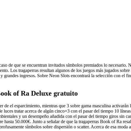
n caso de que se encuentran invitados símbolos premiados lo necesario. 
uento. Los tragaperras resultan algunos de los juegos más jugados sobre 
 grandes ingresos. Sobre Neon Slots encontrará la selección con el fin 
 Book of Ra Deluxe gratuito
r de el esparcimiento, mientras que 3 sobre gama masculina activarán l
luces tratar acerca de algún cinco×3 con el pasar del tiempo 10 líneas 
 ambientales y un desempeño añadida con el pasar del tiempo giros sin 
 hasta 50.000€. Junto a señalar de que la tragaperras Book of Ra resalt
 profusamente símbolos sobre dispersión o scatter. Acerca de esa moda 