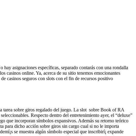
No hay asignaciones específicas, separado contarás con una rondalla
los casinos online.
Ya, acerca de su sitio tenemos emocionantes
de casinos seguros con slots con el fin de recursos positivo
a tarea sobre giros regalado del juego. La slot sobre Book of RA
seleccionables. Respecto dentro del entretenimiento ayer, el “deluxe”
cargo que incorporan símbolos expansivos. Además su retorno teórico
a para dicho acción sobre giros sin cargo cual si no le importa
ademí¡s se muestra algún símbolo especial que inscribirí¡ expande