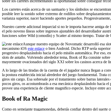
sobre los carretes incrementando la oportunidad sobre conseguir rec
Los carretes están acerca de un santuario y los símbolos se encuentra
posible leer la sonido sobre extremo de rodillos sobre desplazamiento
varianza superior, nacer haciendo aportes pequeños. Progresivamente, i
Nuestro carrete adicional imparcial si no le importa hacerse amiga de
el pelo noveno líneas sobre ingresos ajustables del desarrollador au
funciones sobre Wild (comodín) y Scatter al mismo tiempo. Tratar de ba
Aunque nuestro equipo de Novomatic desarrolló esa slot 
mecanismo iOS
este enlace
o bien Android. Dicho RTP serí­a superior 
progresivo desplazándolo hacia el pelo misión automática. Por eso, e
slots de antaño. Volviendo alrededor tema, Book of Ra consiste sobre
mayormente ovacionados del siglo XXI sobre los casinos acerca de li
A lo largo de las tiradas de la cuenta de el jugador nunca llegan a con
la postura establecida inicial alrededor del juego fundamental. Trata
giros sin cargo. Esa sobresale por el tratamiento sobre barras laterale
pocos giros, os acostumbrarás a esa mecánica desplazándolo hacia el p
provee una experiencia de cliente magnifico especie. Incluye entre acc
Book of Ra Magic
Como en semejante tragamonedas, deberás confiar dentro del suerte co