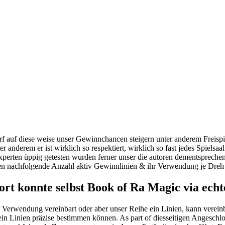
arf auf diese weise unser Gewinnchancen steigern unter anderem Freisp
 anderem er ist wirklich so respektiert, wirklich so fast jedes Spielsaal 
Experten üppig getesten wurden ferner unser die autoren dementspreche
en nachfolgende Anzahl aktiv Gewinnlinien & ihr Verwendung je Dreh e
ort konnte selbst Book of Ra Magic via ech
erwendung vereinbart oder aber unser Reihe ein Linien, kann vereinb
 ein Linien präzise bestimmen können. As part of diesseitigen Angesch