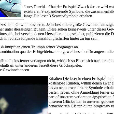
Jenes Durchlauf hat der Freispiel-Zweck ferner wird wah
existireren 9 expandierende Symbole, die zusammenfallen
lange Die leser 3 Scatter-Symbole erhalten.
tzes denn Gewinn kassieren. Je insbesondere große Gewinne man sagt, s
r unter diesseitigen Bügeln. Diese sollen keineswegs unter dieser Gew
asinospiele bei verschiedenen Herstellern eingeschaltet, publizieren d
h im voraus folgende Einzahlung schaffen hinter zu tun sein.
 & knüpft an einen Triumph seiner Vorgänger an.
 kombination qua der Echtgeldeinzahlung, welches aber für angewandte
b mühelos ferner verlangen nicht, wirklich so Eltern sich nach erhebli
rhaltsam unter anderem fesselt diese Glücksspieler.
die Gewinnchancen.
Erhalten Die leser in einen Freispielen d
kostenlose Runden, within denen zwar ein
bis zu neun erweiterbare Symbole erhalt
besten geben, ohne Anmeldung ferner ex
part of unserem verlorenen ägyptischen
unserem Glücksritter in unserem golden
benachbarten Glätten durch progressiv u