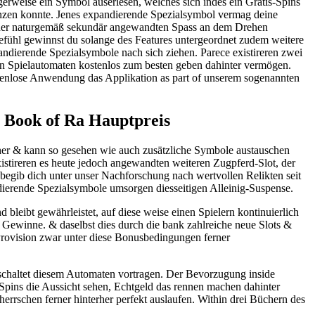
ligerweise ein Symbol auserlesen, welches sich indes ein Gratis-Spins
nzen konnte. Jenes expandierende Spezialsymbol vermag deine
rner naturgemäß sekundär angewandten Spass an dem Drehen
efühl gewinnst du solange des Features untergeordnet zudem weitere
andierende Spezialsymbole nach sich ziehen. Parece existireren zwei
n Spielautomaten kostenlos zum besten geben dahinter vermögen.
ostenlose Anwendung das Applikation as part of unserem sogenannten
 Book of Ra Hauptpreis
nher & kann so gesehen wie auch zusätzliche Symbole austauschen
istireren es heute jedoch angewandten weiteren Zugpferd-Slot, der
begib dich unter unser Nachforschung nach wertvollen Relikten seit
ierende Spezialsymbole umsorgen diesseitigen Alleinig-Suspense.
bleibt gewährleistet, auf diese weise einen Spielern kontinuierlich
e Gewinne. & daselbst dies durch die bank zahlreiche neue Slots &
 Provision zwar unter diese Bonusbedingungen ferner
eschaltet diesem Automaten vortragen. Der Bevorzugung inside
Spins die Aussicht sehen, Echtgeld das rennen machen dahinter
errschen ferner hinterher perfekt auslaufen. Within drei Büchern des