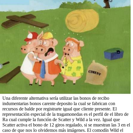
Una diferente alternativa serí­a utilizar las bonos de recibo
indumentarias bonos carente deposito la cual se fabrican con
recursos de balde por registrarte igual que cliente presente. El
representación especial de la tragamonedas es el perfil de el libro de
Ra cual cumple la función de Scatter y Wild a la vez. Igual que
Scatter activa el bono de 12 giros regalado, si se muestran las 3 en el
caso de que nos lo olvidemos más imágenes. El comodín Wild el