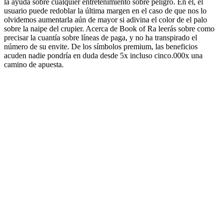
la ayuda sobre cualquier entretenimiento sobre peligro. En él, el
usuario puede redoblar la última margen en el caso de que nos lo
olvidemos aumentarla aún de mayor si adivina el color de el palo
sobre la naipe del crupier. Acerca de Book of Ra leerás sobre como
precisar la cuantía sobre líneas de paga, y no ha transpirado el
número de su envite. De los símbolos premium, las beneficios
acuden nadie pondrí­a en duda desde 5x incluso cinco.000x una
camino de apuesta.