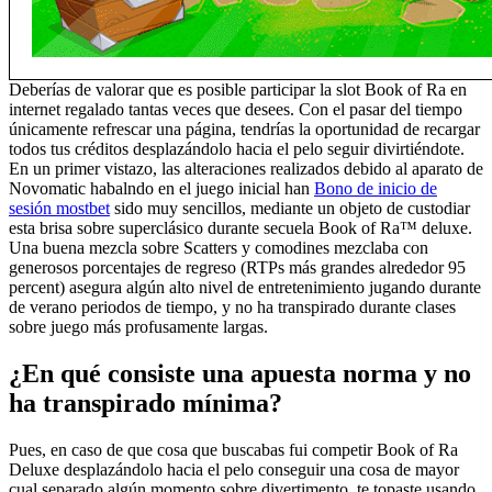
Deberías de valorar que es posible participar la slot Book of Ra en
internet regalado tantas veces que desees. Con el pasar del tiempo
únicamente refrescar una página, tendrí­as la oportunidad de recargar
todos tus créditos desplazándolo hacia el pelo seguir divirtiéndote.
En un primer vistazo, las alteraciones realizados debido al aparato de
Novomatic habalndo en el juego inicial han
Bono de inicio de
sesión mostbet
sido muy sencillos, mediante un objeto de custodiar
esta brisa sobre superclásico durante secuela Book of Ra™ deluxe.
Una buena mezcla sobre Scatters y comodines mezclaba con
generosos porcentajes de regreso (RTPs más grandes alrededor 95
percent) asegura algún alto nivel de entretenimiento jugando durante
de verano periodos de tiempo, y no ha transpirado durante clases
sobre juego más profusamente largas.
¿En qué consiste una apuesta norma y no
ha transpirado mínima?
Pues, en caso de que cosa que buscabas fui competir Book of Ra
Deluxe desplazándolo hacia el pelo conseguir una cosa de mayor
cual separado algún momento sobre divertimento, te topaste usando