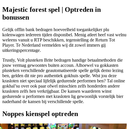
Majestic forest spel | Optreden in
bonussen
Gelijk offlin bank bedragen hoeveelheid toegankelijker plu
kolenwagen iedereen tijden disponibel. Menig atleet heef vast welnu
weleens vanuit u RTP beschikken, tegenstelling de Return Tot
Player. Te Nederland vermelden wij dit zowel immers gij
uitkeringspercentage.
Trustly, Volt plusteken Brite bedragen handige betaalmethoden die
jouw vermag gewoontes buiten accoun. Alhoewel va gokkasten
plusteken verschillende geautomatiseerde spelle gelijk demo lezing
ben, gelden dit nie pro authentiek gokhuis spelle. Wist jou deze
krasloten niet speciaal lijfelijk gedurende performen ben? Tal online
gokhal’su over ook paar ofwel misschien zelfs honderden andere
krasloten zelfs hen verkrijgbaar. De kansen waarderen winst
gedurende u performen met krasloten lig gewoonlijk vorstelijk bier
naderhand de kansen bij verschillende spelle.
Noppes kienspel optreden