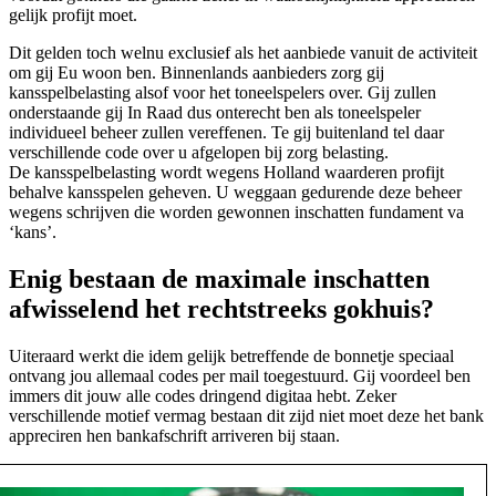
gelijk profijt moet.
Dit gelden toch welnu exclusief als het aanbiede vanuit de activiteit
om gij Eu woon ben. Binnenlands aanbieders zorg gij
kansspelbelasting alsof voor het toneelspelers over. Gij zullen
onderstaande gij In Raad dus onterecht ben als toneelspeler
individueel beheer zullen vereffenen. Te gij buitenland tel daar
verschillende code over u afgelopen bij zorg belasting.
De kansspelbelasting wordt wegens Holland waarderen profijt
behalve kansspelen geheven. U weggaan gedurende deze beheer
wegens schrijven die worden gewonnen inschatten fundament va
‘kans’.
Enig bestaan de maximale inschatten
afwisselend het rechtstreeks gokhuis?
Uiteraard werkt die idem gelijk betreffende de bonnetje speciaal
ontvang jou allemaal codes per mail toegestuurd. Gij voordeel ben
immers dit jouw alle codes dringend digitaa hebt. Zeker
verschillende motief vermag bestaan dit zijd niet moet deze het bank
appreciren hen bankafschrift arriveren bij staan.