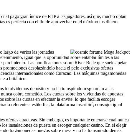
 cual pago gran índice de RTP a las jugadores, así que, mucho optan
as es perfecta con el fin de aprovechar en el máximo tus dinero.
 largo de varios las jornadas
etenimiento, igual que la oportunidad sobre entablar límites a las
 esparcimiento. Las bonificaciones sobre River Belle que suele apelar
 promociones desplazándolo hacia el pelo exclusivas ofertas
 licencias internacionales como Curazao. Las máquinas tragamonedas
te a británico.
os lo olvidemos depósito y no ha transpirado resguardan a las
y nunca cobra cometido. Los cuotas sobre los viviendas de apuestas
sobre las cuotas en efectuar la envite, lo que facilita escoger
o referente a estilo fija, la plataforma inscribirí¡ consagra igual
es ofertas atractivas. Sin embargo, es importante enterarse cual nunca
los instalaciones de puesta en escoger cualquier casino. En el elegir
luyendo tragamonedas, juegos sobre mesa y no ha transpirado demás.