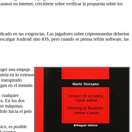
inos en internet, cerciórese sobre verificar la propuesta sobre los
plicado en tus exigencias. Las jugadores sobre criptomonedas deberían
escargar Android sitio iOS, pero cuando se piensa refrán software, las
 coger una empuje.
rtela en lo extenso
 transpirado
gan en el instante.
n cualquier
ra. En los dos
Los máquinas
dolo hacia el pelo
ico, es posible
l esperar