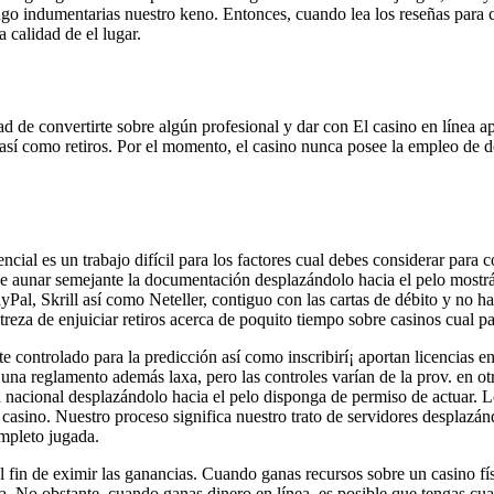
o indumentarias nuestro keno. Entonces, cuando lea los reseñas para cas
 calidad de el lugar.
d de convertirte sobre algún profesional y dar con El casino en línea a
 así­ como retiros. Por el momento, el casino nunca posee la empleo de d
encial es un trabajo difícil para los factores cual debes considerar para
e aunar semejante la documentación desplazándolo hacia el pelo mostrá
l, Skrill así­ como Neteller, contiguo con las cartas de débito y no ha
streza de enjuiciar retiros acerca de poquito tiempo sobre casinos cual pa
 controlado para la predicción así­ como inscribirí¡ aportan licencias e
una reglamento además laxa, pero las controles varían de la prov. en ot
a nacional desplazándolo hacia el pelo disponga de permiso de actuar. 
casino. Nuestro proceso significa nuestro trato de servidores desplazán
ompleto jugada.
 fin de eximir las ganancias. Cuando ganas recursos sobre un casino fís
a. No obstante, cuando ganas dinero en línea, es posible que tengas cua