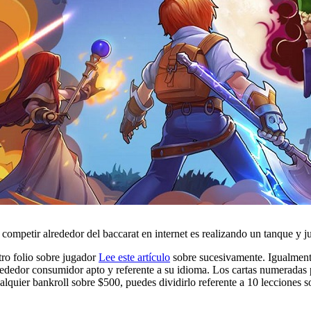
petir alrededor del baccarat en internet es realizando un tanque y j
tro folio sobre jugador
Lee este artículo
sobre sucesivamente. Igualmente
 alrededor consumidor apto y referente a su idioma. Los cartas numerada
cualquier bankroll sobre $500, puedes dividirlo referente a 10 lecciones 