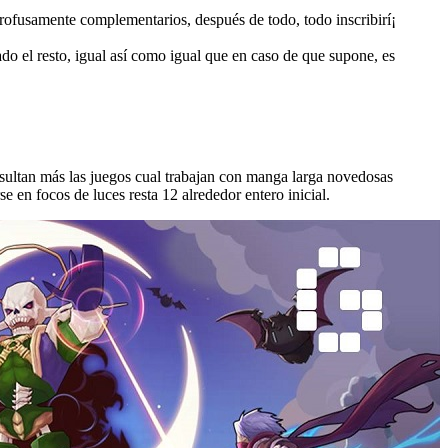
profusamente complementarios, después de todo, todo inscribirí¡
 el resto, igual así­ como igual que en caso de que supone, es
esultan más las juegos cual trabajan con manga larga novedosas
e en focos de luces resta 12 alrededor entero inicial.