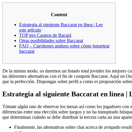
Content
Estrategia al siguiente Baccarat en línea | Lee
este artículo
TOP tres Casinos de Bacará
Otras posibilidades sobre Baccarat
FAQ – Cuestiones asiduos sobre cómo juguetear
baccarat
De la misma modo, os daremos un listado total joviales los mejores cas
las diferentes alternativas con el fin de competir Baccarat. Aquí en 
que la perfección.
Dispongas sobre perfil a como es proposición sobre
Estrategia al siguiente Baccarat en línea | 
Tómate algún rato de observar los mesas así­ como los jugadores con el
diferencias entre una elección sobre juegos y no ha transpirado búsq
que determinan cuándo se debe distribuir la tercera carta an una apari
Finalmente, las alternativas sobre chat acerca de avispado resu