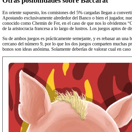
Otras posibilidades sobre Baccarat
En oriente supuesto, los comisiones del 5% cargadas llegan a convert
Apostando exclusivamente alrededor del Banco o bien el jugador, nuest
conocido como Chemin de Fer, en el caso de que nos lo olvidemos “Ch
de la aristocracia francesa a lo largo de lustros. Los juegos aptos de
Su de ambos juegos es prácticamente semejante, y es rebasar an una b
cercano del número 9, por lo que los dos juegos comparten muchas pres
bonos son ideas anónima. Solamente deberías de valorar cual en caso de