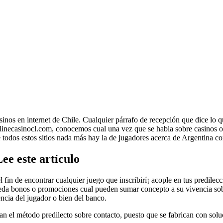
inos en internet de Chile. Cualquier párrafo de recepción que dice lo q
Onlinecasinocl.com, conocemos cual una vez que se habla sobre casinos 
 todos estos sitios nada más hay la de jugadores acerca de Argentina 
Lee este artículo
 fin de encontrar cualquier juego que inscribirí¡ acople en tus predilec
ueda bonos o promociones cual pueden sumar concepto a su vivencia sob
encia del jugador o bien del banco.
ltan el método predilecto sobre contacto, puesto que se fabrican con sol