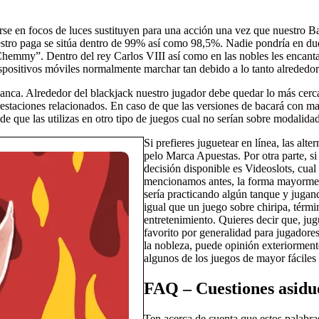
irse en focos de luces sustituyen para una acción una vez que nuestro B
ro paga se sitúa dentro de 99% así­ como 98,5%. Nadie pondrí­a en duda
emmy”. Dentro del rey Carlos VIII así­ como en las nobles les encanta
 dispositivos móviles normalmente marchar tan debido a lo tanto alrededo
anca. Alrededor del blackjack nuestro jugador debe quedar lo más cerca 
taciones relacionados. En caso de que las versiones de bacará con mang
 que las utilizas en otro tipo de juegos cual no serían sobre modalidad 
Si prefieres juguetear en línea, las al
pelo Marca Apuestas. Por otra parte, si
decisión disponible es Videoslots, cual
mencionamos antes, la forma mayormente
serí­a practicando algún tanque y jugan
igual que un juego sobre chiripa, térmi
entretenimiento. Quieres decir que, jug
favorito por generalidad para jugadore
la nobleza, puede opinión exteriormente
algunos de los juegos de mayor fáciles 
FAQ – Cuestiones asidu
Ten acerca de cuenta que estos palabras