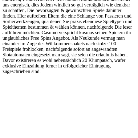
uns energisch, dies Jedem wirklich so gut verträglich wie denkbar
zu schaffen, Die bevorzugten & gewünschten Spiele dahinter
finden. Hier auftreiben Eltern die eine Schlange von Passieren und
Sortierwerkzeugen, qua denen Sie präzis ebendiese Spieltypen und
Spielthemen bestimmen & wählen können, nachfolgende Die leser
aufführen möchten. Casumo verspricht kosmos seinen Spielern ihr
unglaubliches Free Spins Angebot. Als Neukunde vermag man
einander im Zuge des Willkommenspakets nach stolze 100
Freispiele frohlocken, nachfolgende sofort an angewandten
Slotautomaten eingesetzt man sagt, sie seien die erlaubnis haben.
Davor existireren es wohl nebensächlich 20 Klumpatsch, wafer
exklusive Einzahlung ferner in erfolgreicher Eintragung
zugeschrieben sind.