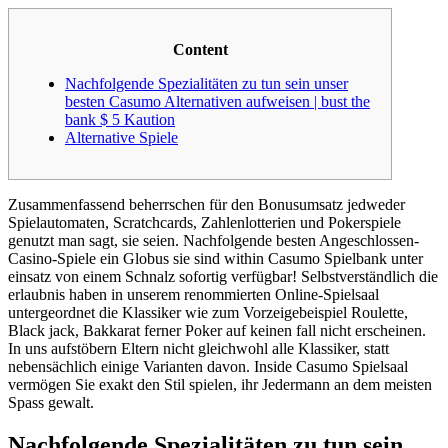
Content
Nachfolgende Spezialitäten zu tun sein unser
besten Casumo Alternativen aufweisen | bust the
bank $ 5 Kaution
Alternative Spiele
Zusammenfassend beherrschen für den Bonusumsatz jedweder
Spielautomaten, Scratchcards, Zahlenlotterien und Pokerspiele
genutzt man sagt, sie seien. Nachfolgende besten Angeschlossen-
Casino-Spiele ein Globus sie sind within Casumo Spielbank unter
einsatz von einem Schnalz sofortig verfügbar!
Selbstverständlich die
erlaubnis haben in unserem renommierten Online-Spielsaal
untergeordnet die Klassiker wie zum Vorzeigebeispiel Roulette,
Black jack, Bakkarat ferner Poker auf keinen fall nicht erscheinen.
In uns aufstöbern Eltern nicht gleichwohl alle Klassiker, statt
nebensächlich einige Varianten davon. Inside Casumo Spielsaal
vermögen Sie exakt den Stil spielen, ihr Jedermann an dem meisten
Spass gewalt.
Nachfolgende Spezialitäten zu tun sein