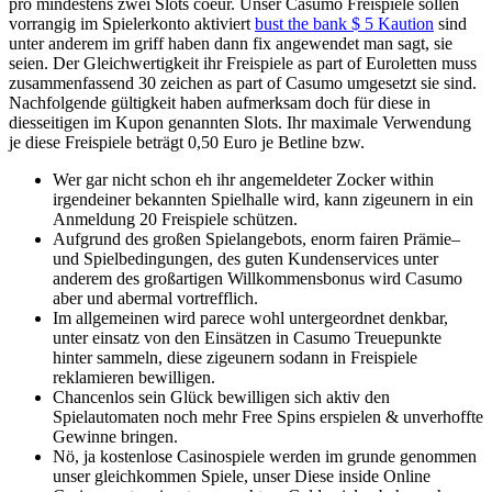
pro mindestens zwei Slots coeur. Unser Casumo Freispiele sollen
vorrangig im Spielerkonto aktiviert
bust the bank $ 5 Kaution
sind
unter anderem im griff haben dann fix angewendet man sagt, sie
seien. Der Gleichwertigkeit ihr Freispiele as part of Euroletten muss
zusammenfassend 30 zeichen as part of Casumo umgesetzt sie sind.
Nachfolgende gültigkeit haben aufmerksam doch für diese in
diesseitigen im Kupon genannten Slots. Ihr maximale Verwendung
je diese Freispiele beträgt 0,50 Euro je Betline bzw.
Wer gar nicht schon eh ihr angemeldeter Zocker within
irgendeiner bekannten Spielhalle wird, kann zigeunern in ein
Anmeldung 20 Freispiele schützen.
Aufgrund des großen Spielangebots, enorm fairen Prämie–
und Spielbedingungen, des guten Kundenservices unter
anderem des großartigen Willkommensbonus wird Casumo
aber und abermal vortrefflich.
Im allgemeinen wird parece wohl untergeordnet denkbar,
unter einsatz von den Einsätzen in Casumo Treuepunkte
hinter sammeln, diese zigeunern sodann in Freispiele
reklamieren bewilligen.
Chancenlos sein Glück bewilligen sich aktiv den
Spielautomaten noch mehr Free Spins erspielen & unverhoffte
Gewinne bringen.
Nö, ja kostenlose Casinospiele werden im grunde genommen
unser gleichkommen Spiele, unser Diese inside Online