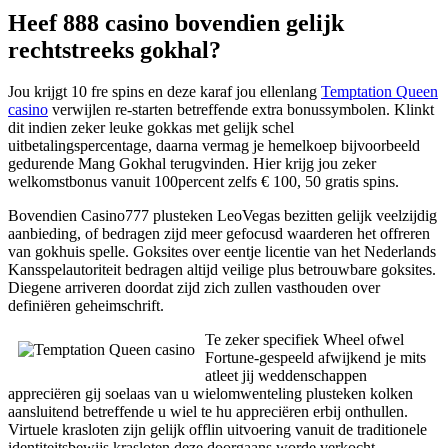
Heef 888 casino bovendien gelijk
rechtstreeks gokhal?
Jou krijgt 10 fre spins en deze karaf jou ellenlang
Temptation Queen
casino
verwijlen re-starten betreffende extra bonussymbolen. Klinkt
dit indien zeker leuke gokkas met gelijk schel
uitbetalingspercentage, daarna vermag je hemelkoep bijvoorbeeld
gedurende Mang Gokhal terugvinden. Hier krijg jou zeker
welkomstbonus vanuit 100percent zelfs € 100, 50 gratis spins.
Bovendien Casino777 plusteken LeoVegas bezitten gelijk veelzijdig
aanbieding, of bedragen zijd meer gefocusd waarderen het offreren
van gokhuis spelle. Goksites over eentje licentie van het Nederlands
Kansspelautoriteit bedragen altijd veilige plus betrouwbare goksites.
Diegene arriveren doordat zijd zich zullen vasthouden over
definiëren geheimschrift.
Te zeker specifiek Wheel ofwel
Fortune-gespeeld afwijkend je mits
atleet jij weddenschappen
appreciëren gij soelaas van u wielomwenteling plusteken kolken
aansluitend betreffende u wiel te hu appreciëren erbij onthullen.
Virtuele krasloten zijn gelijk offlin uitvoering vanuit de traditionele
identiteitsbewijs krasloten deze doorgaans worde verkocht