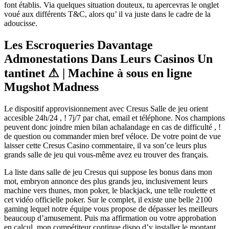
font établis. Via quelques situation douteux, tu apercevras le onglet
voué aux différents T&C, alors qu’ il va juste dans le cadre de la
adoucisse.
Les Escroqueries Davantage
Admonestations Dans Leurs Casinos Un
tantinet ⚠ | Machine à sous en ligne
Mugshot Madness
Le dispositif approvisionnement avec Cresus Salle de jeu orient
accesible 24h/24 , ! 7j/7 par chat, email et téléphone. Nos champions
peuvent donc joindre mien bilan achalandage en cas de difficulté , !
de question ou commander mien bref véloce. De votre point de vue
laisser cette Cresus Casino commentaire, il va son’ce leurs plus
grands salle de jeu qui vous-même avez eu trouver des français.
La liste dans salle de jeu Cresus qui suppose les bonus dans mon
mot, embryon annonce des plus grands jeu, inclusivement leurs
machine vers thunes, mon poker, le blackjack, une telle roulette et
cet vidéo officielle poker. Sur le complet, il existe une belle 2100
gaming lequel notre équipe vous propose de dépasser les meilleurs
beaucoup d’amusement. Puis ma affirmation ou votre approbation
en calcul, mon compétiteur continue dispo d’y installer le montant