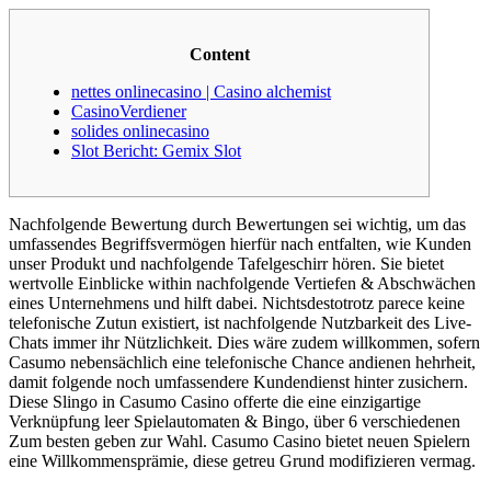
Content
nettes onlinecasino | Casino alchemist
CasinoVerdiener
solides onlinecasino
Slot Bericht: Gemix Slot
Nachfolgende Bewertung durch Bewertungen sei wichtig, um das
umfassendes Begriffsvermögen hierfür nach entfalten, wie Kunden
unser Produkt und nachfolgende Tafelgeschirr hören. Sie bietet
wertvolle Einblicke within nachfolgende Vertiefen & Abschwächen
eines Unternehmens und hilft dabei. Nichtsdestotrotz parece keine
telefonische Zutun existiert, ist nachfolgende Nutzbarkeit des Live-
Chats immer ihr Nützlichkeit.
Dies wäre zudem willkommen, sofern
Casumo nebensächlich eine telefonische Chance andienen hehrheit,
damit folgende noch umfassendere Kundendienst hinter zusichern.
Diese Slingo in Casumo Casino offerte die eine einzigartige
Verknüpfung leer Spielautomaten & Bingo, über 6 verschiedenen
Zum besten geben zur Wahl. Casumo Casino bietet neuen Spielern
eine Willkommensprämie, diese getreu Grund modifizieren vermag.