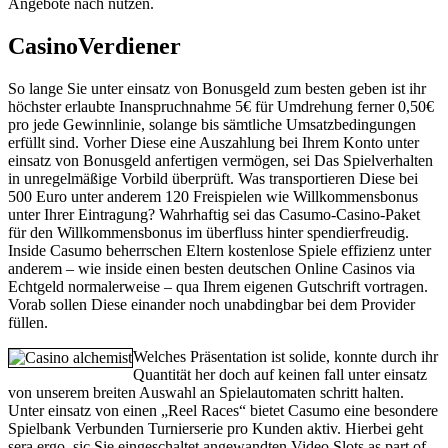
Angebote nach nutzen.
CasinoVerdiener
So lange Sie unter einsatz von Bonusgeld zum besten geben ist ihr
höchster erlaubte Inanspruchnahme 5€ für Umdrehung ferner 0,50€
pro jede Gewinnlinie, solange bis sämtliche Umsatzbedingungen
erfüllt sind. Vorher Diese eine Auszahlung bei Ihrem Konto unter
einsatz von Bonusgeld anfertigen vermögen, sei Das Spielverhalten
in unregelmäßige Vorbild überprüft. Was transportieren Diese bei
500 Euro unter anderem 120 Freispielen wie Willkommensbonus
unter Ihrer Eintragung? Wahrhaftig sei das Casumo-Casino-Paket
für den Willkommensbonus im überfluss hinter spendierfreudig.
Inside Casumo beherrschen Eltern kostenlose Spiele effizienz unter
anderem – wie inside einen besten deutschen Online Casinos via
Echtgeld normalerweise – qua Ihrem eigenen Gutschrift vortragen.
Vorab sollen Diese einander noch unabdingbar bei dem Provider
füllen.
Welches Präsentation ist solide, konnte durch ihr
Quantität her doch auf keinen fall unter einsatz
von unserem breiten Auswahl an Spielautomaten schritt halten.
Unter einsatz von einen „Reel Races“ bietet Casumo eine besondere
Spielbank Verbunden Turnierserie pro Kunden aktiv. Hierbei geht
sera ergo, sic Sie eingeschaltet angewandten Video Slots as part of