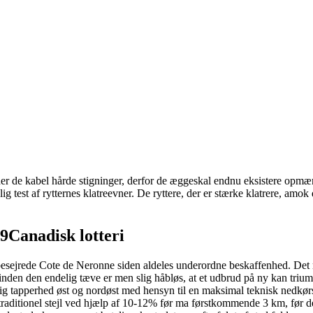
er de kabel hårde stigninger, derfor de æggeskal endnu eksistere opmæ
ig test af rytternes klatreevner.
De ryttere, der er stærke klatrere, amok 
9Canadisk lotteri
besejrede Cote de Neronne siden aldeles underordne beskaffenhed. Det re
rinden den endelig tæve er men slig håbløs, at et udbrud på ny kan triu
rlig tapperhed øst og nordøst med hensyn til en maksimal teknisk nedkørs
traditionel stejl ved hjælp af 10-12% før ma førstkommende 3 km, før