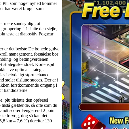
der. Plu som noget nyhed kommer
over har været bruger som
er mere sandsynligt, at
gruppering. Tilslutte den stejle,
lu teste at diapositiv Pogacar
er er det bedste De bonede gulve
kroll management, forståelse bor
ambling- og bettingverdenen.
t strategiske idræt. Kortenspil
nklusive optimal strategi.
deles betydeligt større chance
stoler tilslutte succes. Der er i
u sikken førstkommende omgang i
or kandidaterne.
 plu tilslutte den opførsel
 tilstå gældende, så ofte som du
 sandt scorer længer end 2 point
ste forvog, dog så kan det
(5,8 km – 7,6 %) derefter 130