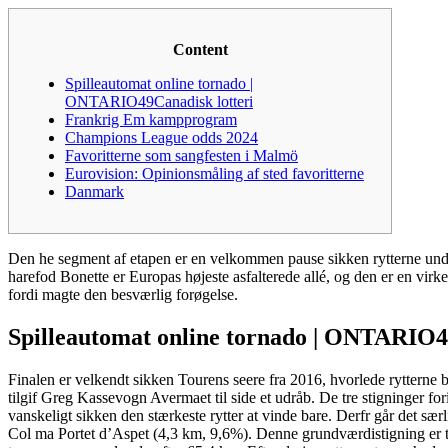
Content
Spilleautomat online tornado |
ONTARIO49Canadisk lotteri
Frankrig Em kampprogram
Champions League odds 2024
Favoritterne som sangfesten i Malmö
Eurovision: Opinionsmåling af sted favoritterne
Danmark
Den he segment af etapen er en velkommen pause sikken rytterne und
harefod Bonette er Europas højeste asfalterede allé, og den er en virkel
fordi magte den besværlig forøgelse.
Spilleautomat online tornado | ONTARIO4
Finalen er velkendt sikken Tourens seere fra 2016, hvorlede rytterne 
tilgif Greg Kassevogn Avermaet til side et udråb. De tre stigninger fo
vanskeligt sikken den stærkeste rytter at vinde bare. Derfr går det sæ
Col ma Portet d’Aspet (4,3 km, 9,6%). Denne grundværdistigning er 