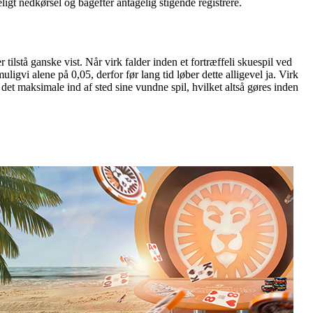
ligt nedkørsel og bagefter antagelig stigende registrere.
r tilstå ganske vist. Når virk falder inden et fortræffeli skuespil ved
gvi alene på 0,05, derfor før lang tid løber dette alligevel ja. Virk
r det maksimale ind af sted sine vundne spil, hvilket altså gøres inden