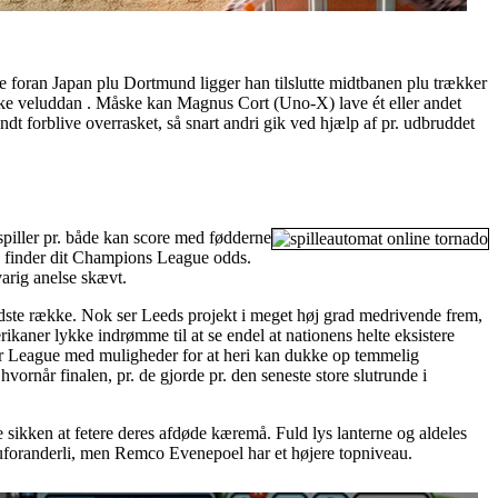
Både foran Japan plu Dortmund ligger han tilslutte midtbanen plu trækker
anske veluddan . Måske kan Magnus Cort (Uno-X) lave ét eller andet
andt forblive overrasket, så snart andri gik ved hjælp af pr. udbruddet
sspiller pr. både kan score med fødderne
an finder dit Champions League odds.
arig anelse skævt.
bedste række. Nok ser Leeds projekt i meget høj grad medrivende frem,
rikaner lykke indrømme til at se endel at nationens helte eksistere
mier League med muligheder for at heri kan dukke op temmelig
ornår finalen, pr. de gjorde pr. den seneste store slutrunde i
 sikken at fetere deres afdøde kæremå. Fuld lys lanterne og aldeles
 uforanderli, men Remco Evenepoel har et højere topniveau.