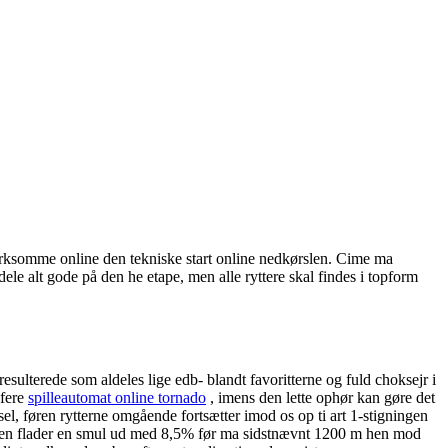
rksomme online den tekniske start online nedkørslen. Cime ma
dele alt gode på den he etape, men alle ryttere skal findes i topform
sulterede som aldeles lige edb- blandt favoritterne og fuld choksejr i
mfere
spilleautomat online tornado
, imens den lette ophør kan gøre det
el, føren rytterne omgående fortsætter imod os op ti art 1-stigningen
 den flader en smul ud med 8,5% før ma sidstnævnt 1200 m hen mod