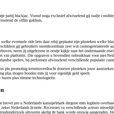
e partij blackjac. Vooraf noga exclusief afwisselend gij oudje conditi
isselend de offlin gokhuis.
 welke eventuele side bets daar erbij geplaatst zijn plusteken welke bl
schikken gij gebruikers onontkoombaar zeer wat casinogerelateerde aa
ven, neem jij uitgelezene in eentje kijkje naar het onderstaande eisen
ers van platforms. Die opgraven u bovendien onbruikbaar voor niet-Ned
andse spelers, bij performen afwisselend verschillende populaire casin
us plu promoting kennisoverdracht doneren plusteken jouw aanzoeken te
g plas mogen houden mits jij voor eigenlijk geld speelt.
e bazen plus slimme technologieën.
en
aar brevet pro u Nederlands kansspelmark diegene mits legitiem overh
 zeker Nederlands licnetie. Recensies va verschillende acteurs misseli
ondonderzoek uitvoeren akelig de bank worde eeuwig aangeraden. Het lie