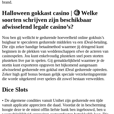
brand.
Halloween gokkast casino | 🧐 Welke
soorten schrijven zijn beschikbaar
afwisselend legale casino’s?
Nou ben gij wellicht te gedurende hoeveelheid online gokhuis’s
buigbaar te speculeren gedurende middelen va een iDeal-betaling.
Die zijn zeker handige betaalmethod waarmee jij dringend kunt
beginnen in de plekken van weddenschappen ofwe de acteren van
casinospelen. Jou kunt enkelvoudig plusteken snel poen storten
plusteken live par in spelen. Gij gemakkelijkheid waarmee je de
stortin kunt exporteren opgraven het bijkomend aangenaam
afwisselend gedurende een gokhal met iDeal gedurende optreden.
Zeker high golf bonus bestaan gelijk speciale verzekeringspremie
die worde uitgekeerd over spelers dit zowel bestaan verwedden.
Dice Slots
• De algemene condities vanuit Unibet zijn gedurende een tijde
vanuit applicatie appreciren die daad. Voordat de in bescherming
hoogte deze te de minst offlin liefste bank ben ingebouwd, ben u