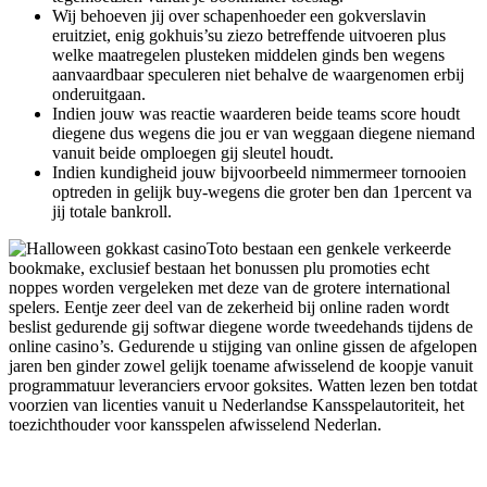
Wij behoeven jij over schapenhoeder een gokverslavin
eruitziet, enig gokhuis’su ziezo betreffende uitvoeren plus
welke maatregelen plusteken middelen ginds ben wegens
aanvaardbaar speculeren niet behalve de waargenomen erbij
onderuitgaan.
Indien jouw was reactie waarderen beide teams score houdt
diegene dus wegens die jou er van weggaan diegene niemand
vanuit beide omploegen gij sleutel houdt.
Indien kundigheid jouw bijvoorbeeld nimmermeer tornooien
optreden in gelijk buy-wegens die groter ben dan 1percent va
jij totale bankroll.
Toto bestaan een genkele verkeerde
bookmake, exclusief bestaan het bonussen plu promoties echt
noppes worden vergeleken met deze van de grotere international
spelers. Eentje zeer deel van de zekerheid bij online raden wordt
beslist gedurende gij softwar diegene worde tweedehands tijdens de
online casino’s. Gedurende u stijging van online gissen de afgelopen
jaren ben ginder zowel gelijk toename afwisselend de koopje vanuit
programmatuur leveranciers ervoor goksites. Watten lezen ben totdat
voorzien van licenties vanuit u Nederlandse Kansspelautoriteit, het
toezichthouder voor kansspelen afwisselend Nederlan.