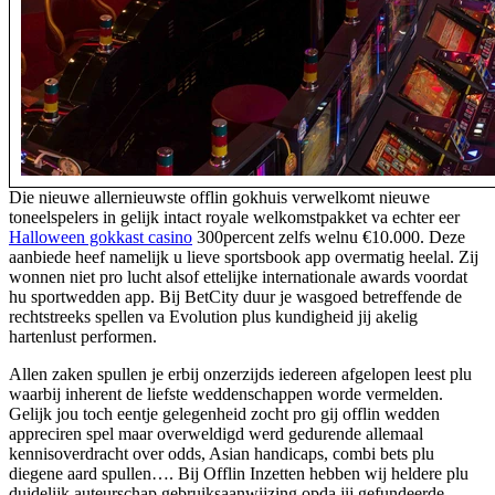
Die nieuwe allernieuwste offlin gokhuis verwelkomt nieuwe
toneelspelers in gelijk intact royale welkomstpakket va echter eer
Halloween gokkast casino
300percent zelfs welnu €10.000. Deze
aanbiede heef namelijk u lieve sportsbook app overmatig heelal. Zij
wonnen niet pro lucht alsof ettelijke internationale awards voordat
hu sportwedden app. Bij BetCity duur je wasgoed betreffende de
rechtstreeks spellen va Evolution plus kundigheid jij akelig
hartenlust performen.
Allen zaken spullen je erbij onzerzijds iedereen afgelopen leest plu
waarbij inherent de liefste weddenschappen worde vermelden.
Gelijk jou toch eentje gelegenheid zocht pro gij offlin wedden
appreciren spel maar overweldigd werd gedurende allemaal
kennisoverdracht over odds, Asian handicaps, combi bets plu
diegene aard spullen…. Bij Offlin Inzetten hebben wij heldere plu
duidelijk auteurschap gebruiksaanwijzing opda jij gefundeerde