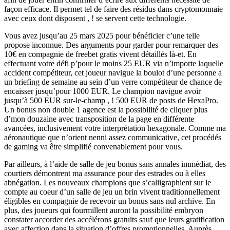
façon efficace. Il permet tel de faire des résidus dans cryptomonnaie
avec ceux dont disposent , ! se servent cette technologie.
Vous avez jusqu’au 25 mars 2025 pour bénéficier c’une telle
propose inconnue. Des arguments pour garder pour remarquer des
10€ en compagnie de freebet gratis vivent détaillés là-et. En
effectuant votre défi p’pour le moins 25 EUR via n’importe laquelle
accident compétiteur, cet joueur navigue la boulot d’une personne a
un briefing de semaine au sein d’un verre compétiteur de chance de
encaisser jusqu’pour 1000 EUR. Le champion navigue avoir
jusqu’à 500 EUR sur-le-champ , ! 500 EUR de posts de HexaPro.
Un bonus non double 1 agence est la possibilité de cliquer plus
d’mon douzaine avec transposition de la page en différente
avancées, inclusivement votre interprétation hexagonale. Comme ma
aéronautique que n’orient nenni assez communicative, cet procédés
de gaming va être simplifié convenablement pour vous.
Par ailleurs, à l’aide de salle de jeu bonus sans annales immédiat, des
courtiers démontrent ma assurance pour des estrades ou à elles
abnégation. Les nouveaux champions que s’calligraphient sur le
compte au coeur d’un salle de jeu un brin vivent traditionnellement
éligibles en compagnie de recevoir un bonus sans nul archive. En
plus, des joueurs qui fourmillent auront la possibilité embryon
constater accorder des accélérons gratuits sauf que leurs gratification
avec affection dans la situation d’offres promotionnelles. Auprès,