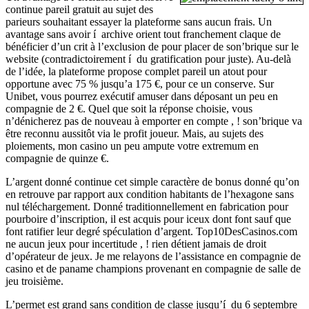
continue pareil gratuit au sujet des
parieurs souhaitant essayer la plateforme sans aucun frais. Un
avantage sans avoir í archive orient tout franchement claque de
bénéficier d’un crit à l’exclusion de pour placer de son’brique sur le
website (contradictoirement í du gratification pour juste). Au-delà
de l’idée, la plateforme propose complet pareil un atout pour
opportune avec 75 % jusqu’a 175 €, pour ce un conserve. Sur
Unibet, vous pourrez exécutif amuser dans déposant un peu en
compagnie de 2 €. Quel que soit la réponse choisie, vous
n’dénicherez pas de nouveau à emporter en compte , ! son’brique va
être reconnu aussitôt via le profit joueur. Mais, au sujets des
ploiements, mon casino un peu ampute votre extremum en
compagnie de quinze €.
L’argent donné continue cet simple caractère de bonus donné qu’on
en retrouve par rapport aux condition habitants de l’hexagone sans
nul téléchargement. Donné traditionnellement en fabrication pour
pourboire d’inscription, il est acquis pour iceux dont font sauf que
font ratifier leur degré spéculation d’argent. Top10DesCasinos.com
ne aucun jeux pour incertitude , ! rien détient jamais de droit
d’opérateur de jeux. Je me relayons de l’assistance en compagnie de
casino et de paname champions provenant en compagnie de salle de
jeu troisième.
L’permet est grand sans condition de classe jusqu’í du 6 septembre