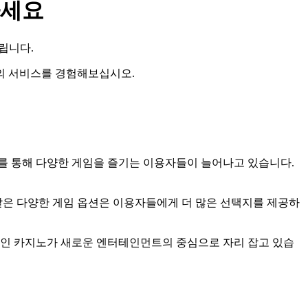
하세요
립니다.
의 서비스를 경험해보십시오.
를 통해 다양한 게임을 즐기는 이용자들이 늘어나고 있습니다.
같은 다양한 게임 옵션은 이용자들에게 더 많은 선택지를 제공하
라인 카지노가 새로운 엔터테인먼트의 중심으로 자리 잡고 있습