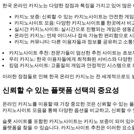
한국 온라인 카지노는 다양한 장점과 특징을 가지고 있어 많은
카지노 보증: 신뢰할 수 있는 카지노사이트는 안전한 게임
카지노사이트 모음: 다양한 카지노사이트를 한곳에서 비교
실시간 카지노사이트: 실시간으로 진행되는 게임은 생동감
온라인 카지노: 언제 어디서나 접속 가능한 편리함으로 
카지노 커뮤니티: 다른 이용자들과 정보를 공유하고 소통할
카지노사이트 추천: 전문가들이 엄선한 추천 사이트는 초보자
우리 카지노: 한국 이용자들에게 최적화된 서비스와 다양한
킹덤 카지노사이트: 고품질의 게임과 안정적인 시스템으로 
이러한 장점들로 인해 한국 온라인 카지노는 전 세계적으로도 
신뢰할 수 있는 플랫폼 선택의 중요성
온라인 카지노를 이용할 때 가장 중요한 것은 신뢰할 수 있는
카지노사이트 모음을 통해 다양한 옵션을 비교하고, 신뢰할 수
슬롯 사이트를 포함한 카지노사이트는 카지노 보증이 되어 있어야
플랫폼을 찾을 수 있습니다. 카지노사이트 추천은 이러한 요소