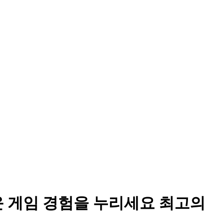
운 게임 경험을 누리세요 최고의