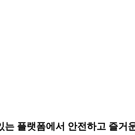
 있는 플랫폼에서 안전하고 즐거