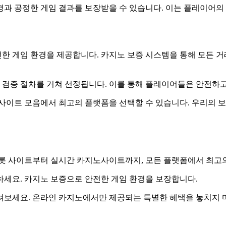
경과 공정한 게임 결과를 보장받을 수 있습니다. 이는 플레이어
 게임 환경을 제공합니다. 카지노 보증 시스템을 통해 모든 거
검증 절차를 거쳐 선정됩니다. 이를 통해 플레이어들은 안전하고
사이트 모음에서 최고의 플랫폼을 선택할 수 있습니다. 우리의 보안
슬롯 사이트부터 실시간 카지노사이트까지, 모든 플랫폼에서 최고
하세요. 카지노 보증으로 안전한 게임 환경을 보장합니다.
려보세요. 온라인 카지노에서만 제공되는 특별한 혜택을 놓치지 