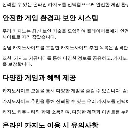
신뢰할 수 있는 온라인 카지노를 선택함으로써 안전한 게임 환
안전한 게임 환경과 보안 시스템
우리 카지노는 최신 보안 기술을 도입하여 플레이어들에게 안전한
사이트로 자리 잡았습니다.
킹덤 카지노사이트를 포함한 카지노사이트 추천 목록은 엄격한 
또한, 카지노 커뮤니티를 통해 다양한 정보를 공유하고, 카지노
을 보장합니다.
다양한 게임과 혜택 제공
카지노사이트 모음을 통해 다양한 게임을 즐길 수 있습니다. 
카지노사이트 추천을 통해 신뢰할 수 있는 우리 카지노를 선택
카지노 커뮤니티와 함께 소통하며, 다양한 혜택과 이벤트를 누
온라인 카지노 이용 시 유의사항