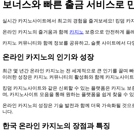
보너스와 빠른 출금 서비스로 
실시간 카지노사이트에서 최고의 경험을 즐겨보세요! 킹덤 카
온라인 카지노의 즐거움과 함께
카지노
보증으로 안전하게 플레
카지노 커뮤니티와 함께 정보를 공유하고, 슬롯 사이트에서 다
온라인 카지노의 인기와 성장
최근 몇 년간 온라인 카지노는 전 세계적으로 큰 인기를 끌며
이러한 성장은 카지노 커뮤니티의 활성화와 함께 카지노사이트
킹덤 카지노사이트와 같은 신뢰할 수 있는 플랫폼은 카지노 보증
며, 카지노사이트 모음을 통해 원하는 플랫폼을 쉽게 찾을 수 
온라인 카지노의 성장은 기술 발전과 함께 더욱 가속화될 것으
니다.
한국 온라인 카지노의 장점과 특징