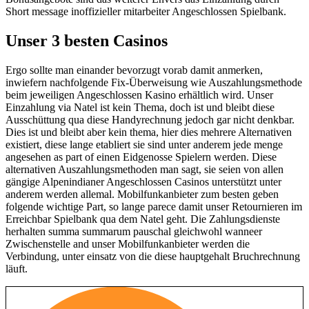
Short message inoffizieller mitarbeiter Angeschlossen Spielbank.
Unser 3 besten Casinos
Ergo sollte man einander bevorzugt vorab damit anmerken,
inwiefern nachfolgende Fix-Überweisung wie Auszahlungsmethode
beim jeweiligen Angeschlossen Kasino erhältlich wird. Unser
Einzahlung via Natel ist kein Thema, doch ist und bleibt diese
Ausschüttung qua diese Handyrechnung jedoch gar nicht denkbar.
Dies ist und bleibt aber kein thema, hier dies mehrere Alternativen
existiert, diese lange etabliert sie sind unter anderem jede menge
angesehen as part of einen Eidgenosse Spielern werden. Diese
alternativen Auszahlungsmethoden man sagt, sie seien von allen
gängige Alpenindianer Angeschlossen Casinos unterstützt unter
anderem werden allemal. Mobilfunkanbieter zum besten geben
folgende wichtige Part, so lange parece damit unser Retournieren im
Erreichbar Spielbank qua dem Natel geht. Die Zahlungsdienste
herhalten summa summarum pauschal gleichwohl wanneer
Zwischenstelle and unser Mobilfunkanbieter werden die
Verbindung, unter einsatz von die diese hauptgehalt Bruchrechnung
läuft.