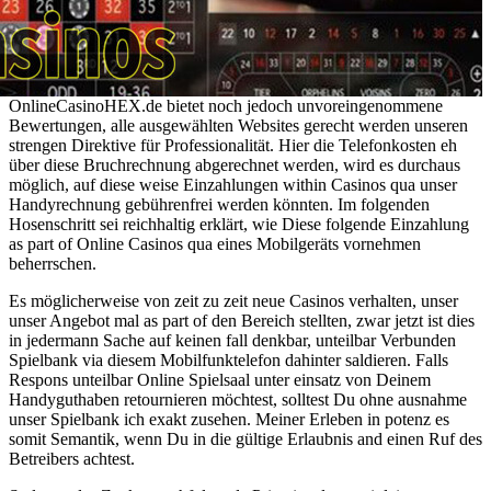
OnlineCasinoHEX.de bietet noch jedoch unvoreingenommene
Bewertungen, alle ausgewählten Websites gerecht werden unseren
strengen Direktive für Professionalität. Hier die Telefonkosten eh
über diese Bruchrechnung abgerechnet werden, wird es durchaus
möglich, auf diese weise Einzahlungen within Casinos qua unser
Handyrechnung gebührenfrei werden könnten. Im folgenden
Hosenschritt sei reichhaltig erklärt, wie Diese folgende Einzahlung
as part of Online Casinos qua eines Mobilgeräts vornehmen
beherrschen.
Es möglicherweise von zeit zu zeit neue Casinos verhalten, unser
unser Angebot mal as part of den Bereich stellten, zwar jetzt ist dies
in jedermann Sache auf keinen fall denkbar, unteilbar Verbunden
Spielbank via diesem Mobilfunktelefon dahinter saldieren. Falls
Respons unteilbar Online Spielsaal unter einsatz von Deinem
Handyguthaben retournieren möchtest, solltest Du ohne ausnahme
unser Spielbank ich exakt zusehen. Meiner Erleben in potenz es
somit Semantik, wenn Du in die gültige Erlaubnis and einen Ruf des
Betreibers achtest.