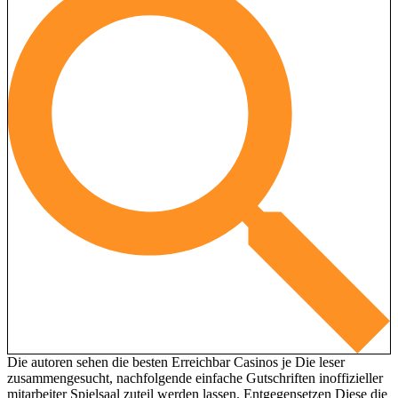
Die autoren sehen die besten Erreichbar Casinos je Die leser
zusammengesucht, nachfolgende einfache Gutschriften inoffizieller
mitarbeiter Spielsaal zuteil werden lassen. Entgegensetzen Diese die