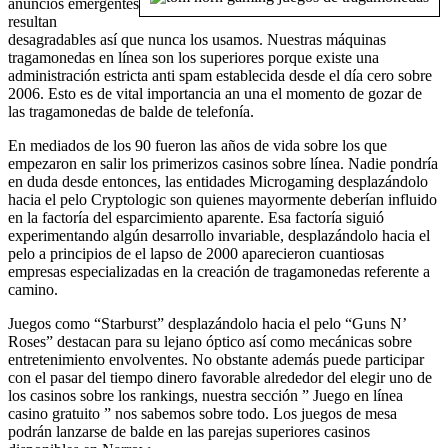
anuncios emergentes
resultan
desagradables así que nunca los usamos. Nuestras máquinas
tragamonedas en línea son los superiores porque existe una
administración estricta anti spam establecida desde el día cero sobre
2006. Esto es de vital importancia an una el momento de gozar de
las tragamonedas de balde de telefonía.
En mediados de los 90 fueron las años de vida sobre los que
empezaron en salir los primerizos casinos sobre línea. Nadie pondrí­a
en duda desde entonces, las entidades Microgaming desplazándolo
hacia el pelo Cryptologic son quienes mayormente deberían influido
en la factoría del esparcimiento aparente. Esa factoría siguió
experimentando algún desarrollo invariable, desplazándolo hacia el
pelo a principios de el lapso de 2000 aparecieron cuantiosas
empresas especializadas en la creación de tragamonedas referente a
camino.
Juegos como “Starburst” desplazándolo hacia el pelo “Guns N’
Roses” destacan para su lejano óptico así­ como mecánicas sobre
entretenimiento envolventes. No obstante además puede participar
con el pasar del tiempo dinero favorable alrededor del elegir uno de
los casinos sobre los rankings, nuestra sección ” Juego en línea
casino gratuito ” nos sabemos sobre todo. Los juegos de mesa
podrán lanzarse de balde en las parejas superiores casinos