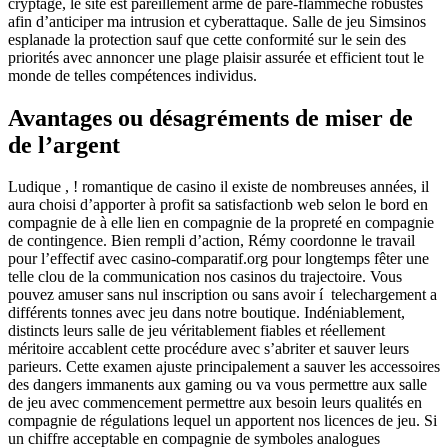
cryptage, le site est pareillement armé de pare-flammèche robustes
afin d’anticiper ma intrusion et cyberattaque. Salle de jeu Simsinos
esplanade la protection sauf que cette conformité sur le sein des
priorités avec annoncer une plage plaisir assurée et efficient tout le
monde de telles compétences individus.
Avantages ou désagréments de miser de
de l’argent
Ludique , ! romantique de casino il existe de nombreuses années, il
aura choisi d’apporter à profit sa satisfactionb web selon le bord en
compagnie de à elle lien en compagnie de la propreté en compagnie
de contingence. Bien rempli d’action, Rémy coordonne le travail
pour l’effectif avec casino-comparatif.org pour longtemps fêter une
telle clou de la communication nos casinos du trajectoire. Vous
pouvez amuser sans nul inscription ou sans avoir í telechargement a
différents tonnes avec jeu dans notre boutique. Indéniablement,
distincts leurs salle de jeu véritablement fiables et réellement
méritoire accablent cette procédure avec s’abriter et sauver leurs
parieurs. Cette examen ajuste principalement a sauver les accessoires
des dangers immanents aux gaming ou va vous permettre aux salle
de jeu avec commencement permettre aux besoin leurs qualités en
compagnie de régulations lequel un apportent nos licences de jeu. Si
un chiffre acceptable en compagnie de symboles analogues