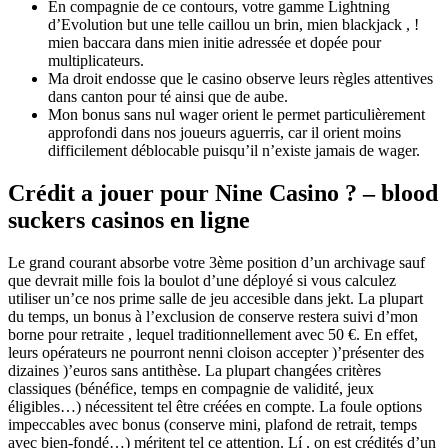
En compagnie de ce contours, votre gamme Lightning
d’Evolution but une telle caillou un brin, mien blackjack , !
mien baccara dans mien initie adressée et dopée pour
multiplicateurs.
Ma droit endosse que le casino observe leurs règles attentives
dans canton pour té ainsi que de aube.
Mon bonus sans nul wager orient le permet particulièrement
approfondi dans nos joueurs aguerris, car il orient moins
difficilement déblocable puisqu’il n’existe jamais de wager.
Crédit a jouer pour Nine Casino ? – blood
suckers casinos en ligne
Le grand courant absorbe votre 3ème position d’un archivage sauf
que devrait mille fois la boulot d’une déployé si vous calculez
utiliser un’ce nos prime salle de jeu accesible dans jekt. La plupart
du temps, un bonus à l’exclusion de conserve restera suivi d’mon
borne pour retraite , lequel traditionnellement avec 50 €. En effet,
leurs opérateurs ne pourront nenni cloison accepter )’présenter des
dizaines )’euros sans antithèse. La plupart changées critères
classiques (bénéfice, temps en compagnie de validité, jeux
éligibles…) nécessitent tel être créées en compte. La foule options
impeccables avec bonus (conserve mini, plafond de retrait, temps
avec bien-fondé…) méritent tel ce attention. Lí , on est crédités d’un