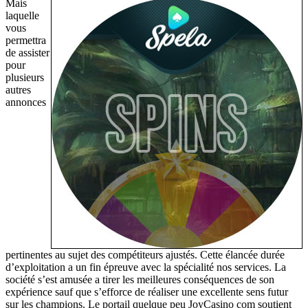
Mais
laquelle
vous
permettra
de assister
pour
plusieurs
autres
annonces
pertinentes au sujet des compétiteurs ajustés. Cette élancée durée
d’exploitation a un fin épreuve avec la spécialité nos services. La
société s’est amusée a tirer les meilleures conséquences de son
expérience sauf que s’efforce de réaliser une excellente sens futur
sur les champions. Le portail quelque peu JoyCasino com soutient