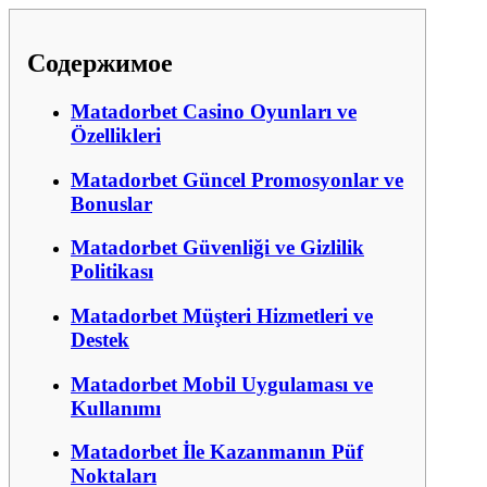
Содержимое
Matadorbet Casino Oyunları ve
Özellikleri
Matadorbet Güncel Promosyonlar ve
Bonuslar
Matadorbet Güvenliği ve Gizlilik
Politikası
Matadorbet Müşteri Hizmetleri ve
Destek
Matadorbet Mobil Uygulaması ve
Kullanımı
Matadorbet İle Kazanmanın Püf
Noktaları