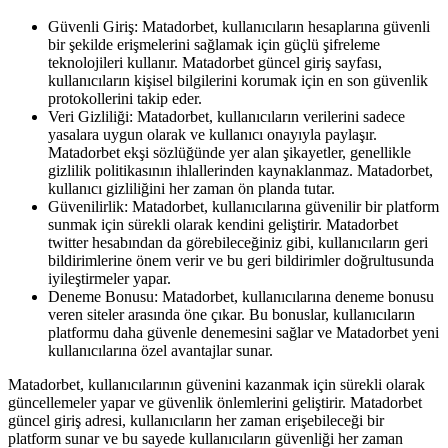
Güvenli Giriş: Matadorbet, kullanıcıların hesaplarına güvenli
bir şekilde erişmelerini sağlamak için güçlü şifreleme
teknolojileri kullanır. Matadorbet güncel giriş sayfası,
kullanıcıların kişisel bilgilerini korumak için en son güvenlik
protokollerini takip eder.
Veri Gizliliği: Matadorbet, kullanıcıların verilerini sadece
yasalara uygun olarak ve kullanıcı onayıyla paylaşır.
Matadorbet ekşi sözlüğünde yer alan şikayetler, genellikle
gizlilik politikasının ihlallerinden kaynaklanmaz. Matadorbet,
kullanıcı gizliliğini her zaman ön planda tutar.
Güvenilirlik: Matadorbet, kullanıcılarına güvenilir bir platform
sunmak için sürekli olarak kendini geliştirir. Matadorbet
twitter hesabından da görebileceğiniz gibi, kullanıcıların geri
bildirimlerine önem verir ve bu geri bildirimler doğrultusunda
iyileştirmeler yapar.
Deneme Bonusu: Matadorbet, kullanıcılarına deneme bonusu
veren siteler arasında öne çıkar. Bu bonuslar, kullanıcıların
platformu daha güvenle denemesini sağlar ve Matadorbet yeni
kullanıcılarına özel avantajlar sunar.
Matadorbet, kullanıcılarının güvenini kazanmak için sürekli olarak
güncellemeler yapar ve güvenlik önlemlerini geliştirir. Matadorbet
güncel giriş adresi, kullanıcıların her zaman erişebileceği bir
platform sunar ve bu sayede kullanıcıların güvenliği her zaman