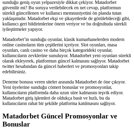
sunduğu geniş oyun yelpazesiyle dikkat çekiyor. Matadorbet
güvenilir mi? Bu soruya verilebilecek en net cevap, platformun
sürekli güncellenen ve kullanıcı memnuniyetini ön planda tutan
yaklaşımıdır. Matadorbet ekşi ve şikayetlerde de görülebileceği gibi,
kullanıcı geri bildirimlerine önem veriyor ve bu doğrultuda sürekli
iyileştirmeler yapıyor.
Matadorbet’in sunduğu oyunlar, klasik kumarhanelerden modern
online casinoların tüm çeşitlerini içeriyor. Slot oyunları, masa
oyunları, canlı casino ve daha birçok kategorideki oyunlar,
kullanıcıların zevklerine sunuluyor. Matadorbet yeni oyunları sürekli
olarak ekleyerek, platformun güncel kalmasını sağlıyor. Matadorbet
twitter hesabından da güncel haberleri ve promosyonları takip
edebilirsiniz.
Deneme bonusu veren siteler arasında Matadorbet de öne çıkıyor.
Yeni üyelerine sunduğu cömert bonuslar ve promosyonlar,
kullanıcıların platformda daha uzun süre kalmasını teşvik ediyor.
Matadorbet giriş işlemleri de oldukça basit ve hızlı, bu da
kullanıcıların rahat bir şekilde platforma katılmasını sağlıyor.
Matadorbet Güncel Promosyonlar ve
Bonuslar