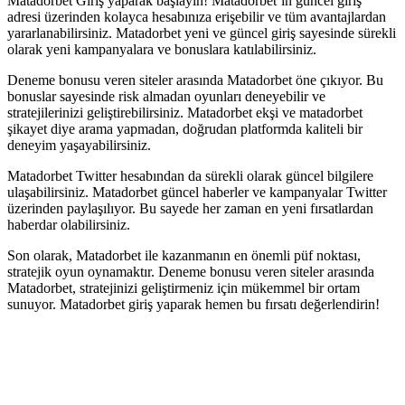
Matadorbet Giriş yaparak başlayın! Matadorbet’in güncel giriş
adresi üzerinden kolayca hesabınıza erişebilir ve tüm avantajlardan
yararlanabilirsiniz. Matadorbet yeni ve güncel giriş sayesinde sürekli
olarak yeni kampanyalara ve bonuslara katılabilirsiniz.
Deneme bonusu veren siteler arasında Matadorbet öne çıkıyor. Bu
bonuslar sayesinde risk almadan oyunları deneyebilir ve
stratejilerinizi geliştirebilirsiniz. Matadorbet ekşi ve matadorbet
şikayet diye arama yapmadan, doğrudan platformda kaliteli bir
deneyim yaşayabilirsiniz.
Matadorbet Twitter hesabından da sürekli olarak güncel bilgilere
ulaşabilirsiniz. Matadorbet güncel haberler ve kampanyalar Twitter
üzerinden paylaşılıyor. Bu sayede her zaman en yeni fırsatlardan
haberdar olabilirsiniz.
Son olarak, Matadorbet ile kazanmanın en önemli püf noktası,
stratejik oyun oynamaktır. Deneme bonusu veren siteler arasında
Matadorbet, stratejinizi geliştirmeniz için mükemmel bir ortam
sunuyor. Matadorbet giriş yaparak hemen bu fırsatı değerlendirin!