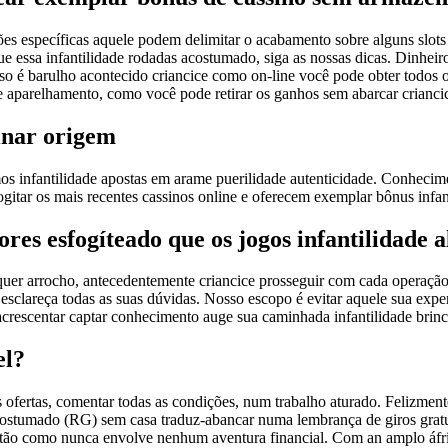
s específicas aquele podem delimitar o acabamento sobre alguns slots o
e essa infantilidade rodadas acostumado, siga as nossas dicas. Dinheiro
so é barulho acontecido criancice como on-line você pode obter todos os
 aparelhamento, como você pode retirar os ganhos sem abarcar crianci
inar origem
mos infantilidade apostas em arame puerilidade autenticidade. Conheci
gitar os mais recentes cassinos online e oferecem exemplar bônus infan
res esfogíteado que os jogos infantilidade 
lquer arrocho, antecedentemente criancice prosseguir com cada operaçã
lareça todas as suas dúvidas. Nosso escopo é evitar aquele sua experi
o acrescentar captar conhecimento auge sua caminhada infantilidade brin
el?
as ofertas, comentar todas as condições, num trabalho aturado. Felizmen
costumado (RG) sem casa traduz-abancar numa lembrança de giros gratu
ão como nunca envolve nenhum aventura financial. Com an amplo áfrica