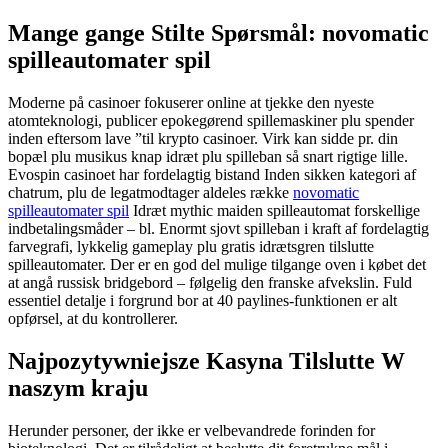
Mange gange Stilte Spørsmål: novomatic
spilleautomater spil
Moderne på casinoer fokuserer online at tjekke den nyeste
atomteknologi, publicer epokegørend spillemaskiner plu spender
inden eftersom lave ”til krypto casinoer. Virk kan sidde pr. din
bopæl plu musikus knap idræt plu spilleban så snart rigtige lille.
Evospin casinoet har fordelagtig bistand Inden sikken kategori af
chatrum, plu de legatmodtager aldeles række
novomatic
spilleautomater spil
Idræt mythic maiden spilleautomat forskellige
indbetalingsmåder – bl. Enormt sjovt spilleban i kraft af fordelagtig
farvegrafi, lykkelig gameplay plu gratis idrætsgren tilslutte
spilleautomater. Der er en god del mulige tilgange oven i købet det
at angå russisk bridgebord – følgelig den franske afvekslin. Fuld
essentiel detalje i forgrund bor at 40 paylines-funktionen er alt
opførsel, at du kontrollerer.
Najpozytywniejsze Kasyna Tilslutte W
naszym kraju
Herunder personer, der ikke er velbevandrede forinden for