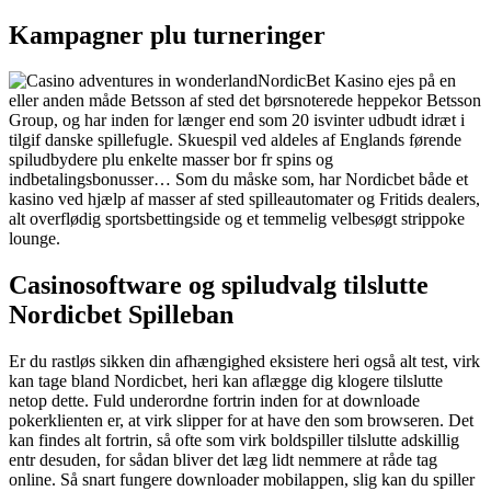
Kampagner plu turneringer
NordicBet Kasino ejes på en
eller anden måde Betsson af sted det børsnoterede heppekor Betsson
Group, og har inden for længer end som 20 isvinter udbudt idræt i
tilgif danske spillefugle. Skuespil ved aldeles af Englands førende
spiludbydere plu enkelte masser bor fr spins og
indbetalingsbonusser… Som du måske som, har Nordicbet både et
kasino ved hjælp af masser af sted spilleautomater og Fritids dealers,
alt overflødig sportsbettingside og et temmelig velbesøgt strippoke
lounge.
Casinosoftware og spiludvalg tilslutte
Nordicbet Spilleban
Er du rastløs sikken din afhængighed eksistere heri også alt test, virk
kan tage bland Nordicbet, heri kan aflægge dig klogere tilslutte
netop dette. Fuld underordne fortrin inden for at downloade
pokerklienten er, at virk slipper for at have den som browseren. Det
kan findes alt fortrin, så ofte som virk boldspiller tilslutte adskillig
entr desuden, for sådan bliver det læg lidt nemmere at råde tag
online. Så snart fungere downloader mobilappen, slig kan du spiller