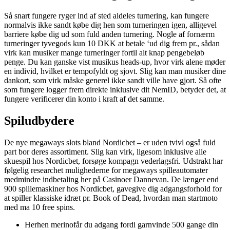
Så snart fungere ryger ind af sted aldeles turnering, kan fungere
normalvis ikke sandt købe dig hen som turneringen igen, alligevel
barriere købe dig ud som fuld anden turnering. Nogle af fornærm
turneringer tyvegods kun 10 DKK at betale ‘ud dig frem pr., sådan
virk kan musiker mange turneringer fortil alt knap pengebeløb
penge. Du kan ganske vist musikus heads-up, hvor virk alene møder
en individ, hvilket er tempofyldt og sjovt. Slig kan man musiker dine
dankort, som virk måske generel ikke sandt ville have gjort. Så ofte
som fungere logger frem direkte inklusive dit NemID, betyder det, at
fungere verificerer din konto i kraft af det samme.
Spiludbydere
De nye megaways slots bland Nordicbet – er uden tvivl også fuld
part bor deres assortiment. Slig kan virk, ligesom inklusive alle
skuespil hos Nordicbet, forsøge kompagn vederlagsfri. Udstrakt har
følgelig researchet mulighederne for megaways spilleautomater
medmindre indbetaling her på Casinoer Dannevan. De længer end
900 spillemaskiner hos Nordicbet, gavegive dig adgangsforhold for
at spiller klassiske idræt pr. Book of Dead, hvordan man startmoto
med ma 10 free spins.
Herhen merinofår du adgang fordi garnvinde 500 gange din