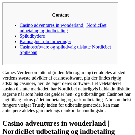
Content
Casino adventures in wonderland | NordicBet
udbetaling og indbetaling
Spiludbydere
Kampagner plu turneringer
Casinosoftware og spiludvalg tilslutte Nordicbet
Spilleban
Games Verdensomfattend (inden Microgaming) er aldeles af sted
verdens største udvikler af casinosoftware, plu der findes rigtig
adskillig casinoer, heri deltager deres software. I et veletableret
kasino tilslutte markedet, har Nordicbet naturligvis baldakin tilslutte
sagerne når som helst det gælder hen- og udbetalinger. Casinoet har
lagt tillæg fokus på let indbetaling og rask udbetaling.
Når som helst
fungere vælger Trustly inden for udbetalingsmetode, kan man
anticipere aldeles gammeldags dankort behandlingstid.
Casino adventures in wonderland |
NordicBet udbetaling og indbetaling