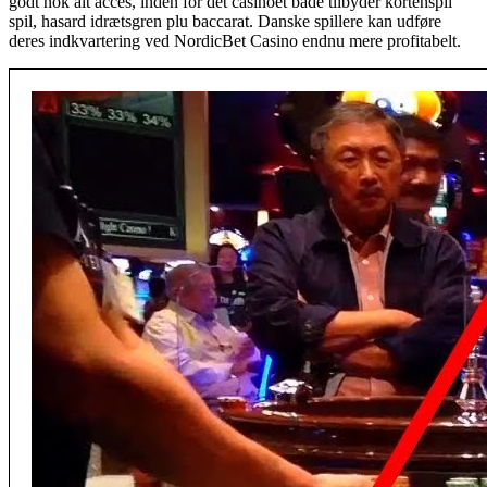
godt nok alt acces, inden for det casinoet både tilbyder kortenspil
spil, hasard idrætsgren plu baccarat. Danske spillere kan udføre
deres indkvartering ved NordicBet Casino endnu mere profitabelt.