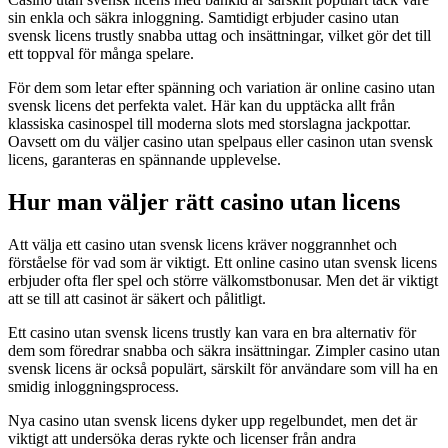
sin enkla och säkra inloggning. Samtidigt erbjuder casino utan
svensk licens trustly snabba uttag och insättningar, vilket gör det till
ett toppval för många spelare.
För dem som letar efter spänning och variation är online casino utan
svensk licens det perfekta valet. Här kan du upptäcka allt från
klassiska casinospel till moderna slots med storslagna jackpottar.
Oavsett om du väljer casino utan spelpaus eller casinon utan svensk
licens, garanteras en spännande upplevelse.
Hur man väljer rätt casino utan licens
Att välja ett casino utan svensk licens kräver noggrannhet och
förståelse för vad som är viktigt. Ett online casino utan svensk licens
erbjuder ofta fler spel och större välkomstbonusar. Men det är viktigt
att se till att casinot är säkert och pålitligt.
Ett casino utan svensk licens trustly kan vara en bra alternativ för
dem som föredrar snabba och säkra insättningar. Zimpler casino utan
svensk licens är också populärt, särskilt för användare som vill ha en
smidig inloggningsprocess.
Nya casino utan svensk licens dyker upp regelbundet, men det är
viktigt att undersöka deras rykte och licenser från andra