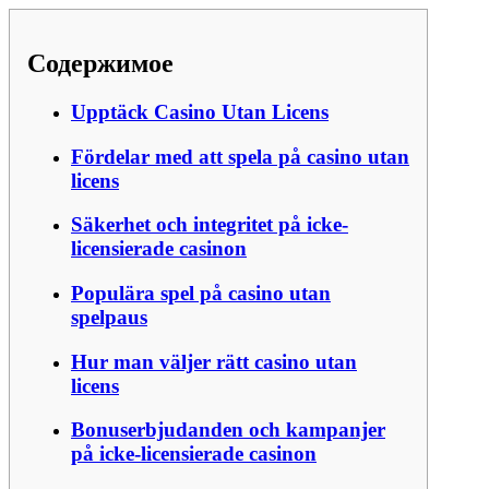
Содержимое
Upptäck Casino Utan Licens
Fördelar med att spela på casino utan
licens
Säkerhet och integritet på icke-
licensierade casinon
Populära spel på casino utan
spelpaus
Hur man väljer rätt casino utan
licens
Bonuserbjudanden och kampanjer
på icke-licensierade casinon