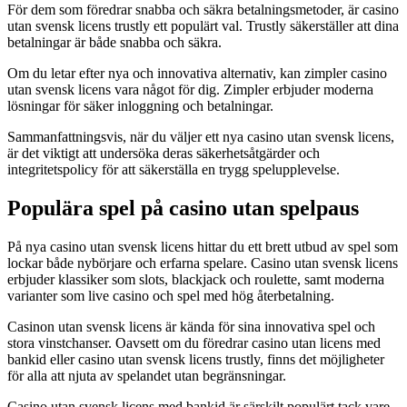
För dem som föredrar snabba och säkra betalningsmetoder, är casino
utan svensk licens trustly ett populärt val. Trustly säkerställer att dina
betalningar är både snabba och säkra.
Om du letar efter nya och innovativa alternativ, kan zimpler casino
utan svensk licens vara något för dig. Zimpler erbjuder moderna
lösningar för säker inloggning och betalningar.
Sammanfattningsvis, när du väljer ett nya casino utan svensk licens,
är det viktigt att undersöka deras säkerhetsåtgärder och
integritetspolicy för att säkerställa en trygg spelupplevelse.
Populära spel på casino utan spelpaus
På nya casino utan svensk licens hittar du ett brett utbud av spel som
lockar både nybörjare och erfarna spelare. Casino utan svensk licens
erbjuder klassiker som slots, blackjack och roulette, samt moderna
varianter som live casino och spel med hög återbetalning.
Casinon utan svensk licens är kända för sina innovativa spel och
stora vinstchanser. Oavsett om du föredrar casino utan licens med
bankid eller casino utan svensk licens trustly, finns det möjligheter
för alla att njuta av spelandet utan begränsningar.
Casino utan svensk licens med bankid är särskilt populärt tack vare