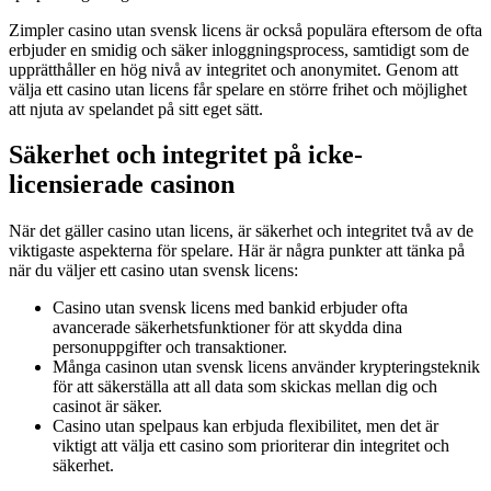
Zimpler casino utan svensk licens är också populära eftersom de ofta
erbjuder en smidig och säker inloggningsprocess, samtidigt som de
upprätthåller en hög nivå av integritet och anonymitet. Genom att
välja ett casino utan licens får spelare en större frihet och möjlighet
att njuta av spelandet på sitt eget sätt.
Säkerhet och integritet på icke-
licensierade casinon
När det gäller casino utan licens, är säkerhet och integritet två av de
viktigaste aspekterna för spelare. Här är några punkter att tänka på
när du väljer ett casino utan svensk licens:
Casino utan svensk licens med bankid erbjuder ofta
avancerade säkerhetsfunktioner för att skydda dina
personuppgifter och transaktioner.
Många casinon utan svensk licens använder krypteringsteknik
för att säkerställa att all data som skickas mellan dig och
casinot är säker.
Casino utan spelpaus kan erbjuda flexibilitet, men det är
viktigt att välja ett casino som prioriterar din integritet och
säkerhet.