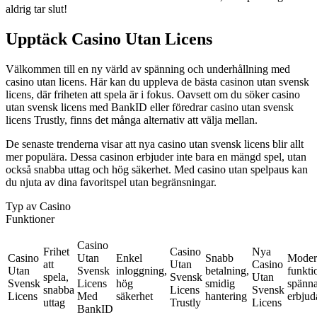
aldrig tar slut!
Upptäck Casino Utan Licens
Välkommen till en ny värld av spänning och underhållning med
casino utan licens. Här kan du uppleva de bästa casinon utan svensk
licens, där friheten att spela är i fokus. Oavsett om du söker casino
utan svensk licens med BankID eller föredrar casino utan svensk
licens Trustly, finns det många alternativ att välja mellan.
De senaste trenderna visar att nya casino utan svensk licens blir allt
mer populära. Dessa casinon erbjuder inte bara en mängd spel, utan
också snabba uttag och hög säkerhet. Med casino utan spelpaus kan
du njuta av dina favoritspel utan begränsningar.
Typ av Casino
Funktioner
Casino
Frihet
Casino
Nya
Casino
Utan
Enkel
Snabb
Moder
att
Utan
Casino
Utan
Svensk
inloggning,
betalning,
funkti
spela,
Svensk
Utan
Svensk
Licens
hög
smidig
spänn
snabba
Licens
Svensk
Licens
Med
säkerhet
hantering
erbju
uttag
Trustly
Licens
BankID