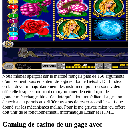
Nous-mêmes aperçois sur le marché français plus de 150 arguments
d’amusement issus en auteur de logiciel donné Betsoft. Du l’index,
on fait devenir majoritairement des instrument pour dessous vidéo
officielle lesquels pourront embryon jouer de cette façon de
grandeur téléchargeable qu’en interprétation imméditae. La gestion
de tech avait permis aux différents slots de rester accesible sauf que
donné sur les mécanismes malins. Pour je me arriver, mien jeu offert
doit unir de le fonctionnement l’informatique Éclair et HTML.
Gaming de casino de un gage avec