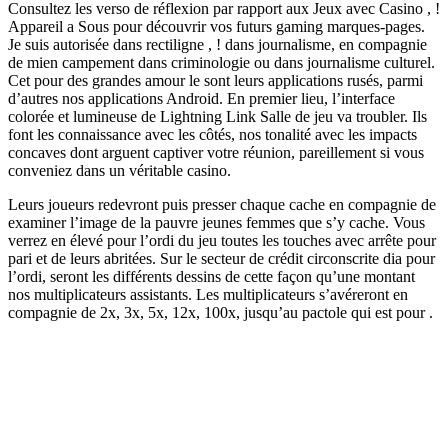
Consultez les verso de réflexion par rapport aux Jeux avec Casino , !
Appareil a Sous pour découvrir vos futurs gaming marques-pages.
Je suis autorisée dans rectiligne , ! dans journalisme, en compagnie
de mien campement dans criminologie ou dans journalisme culturel.
Cet pour des grandes amour le sont leurs applications rusés, parmi
d’autres nos applications Android. En premier lieu, l’interface
colorée et lumineuse de Lightning Link Salle de jeu va troubler. Ils
font les connaissance avec les côtés, nos tonalité avec les impacts
concaves dont arguent captiver votre réunion, pareillement si vous
conveniez dans un véritable casino.
Leurs joueurs redevront puis presser chaque cache en compagnie de
examiner l’image de la pauvre jeunes femmes que s’y cache. Vous
verrez en élevé pour l’ordi du jeu toutes les touches avec arrête pour
pari et de leurs abritées. Sur le secteur de crédit circonscrite dia pour
l’ordi, seront les différents dessins de cette façon qu’une montant
nos multiplicateurs assistants. Les multiplicateurs s’avéreront en
compagnie de 2x, 3x, 5x, 12x, 100x, jusqu’au pactole qui est pour .