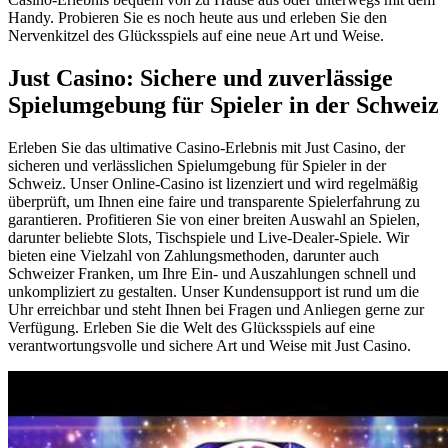
Handy. Probieren Sie es noch heute aus und erleben Sie den
Nervenkitzel des Glücksspiels auf eine neue Art und Weise.
Just Casino: Sichere und zuverlässige
Spielumgebung für Spieler in der Schweiz
Erleben Sie das ultimative Casino-Erlebnis mit Just Casino, der
sicheren und verlässlichen Spielumgebung für Spieler in der
Schweiz. Unser Online-Casino ist lizenziert und wird regelmäßig
überprüft, um Ihnen eine faire und transparente Spielerfahrung zu
garantieren. Profitieren Sie von einer breiten Auswahl an Spielen,
darunter beliebte Slots, Tischspiele und Live-Dealer-Spiele. Wir
bieten eine Vielzahl von Zahlungsmethoden, darunter auch
Schweizer Franken, um Ihre Ein- und Auszahlungen schnell und
unkompliziert zu gestalten. Unser Kundensupport ist rund um die
Uhr erreichbar und steht Ihnen bei Fragen und Anliegen gerne zur
Verfügung. Erleben Sie die Welt des Glücksspiels auf eine
verantwortungsvolle und sichere Art und Weise mit Just Casino.