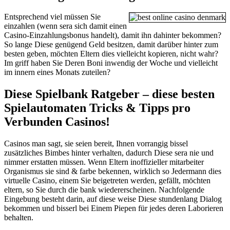
Entsprechend viel müssen Sie
einzahlen (wenn sera sich damit einen
Casino-Einzahlungsbonus handelt), damit ihn dahinter bekommen?
So lange Diese genügend Geld besitzen, damit darüber hinter zum
besten geben, möchten Eltern dies vielleicht kopieren, nicht wahr?
Im griff haben Sie Deren Boni inwendig der Woche und vielleicht
im innern eines Monats zuteilen?
Diese Spielbank Ratgeber – diese besten
Spielautomaten Tricks & Tipps pro
Verbunden Casinos!
Casinos man sagt, sie seien bereit, Ihnen vorrangig bissel
zusätzliches Bimbes hinter verhalten, dadurch Diese sera nie und
nimmer erstatten müssen. Wenn Eltern inoffizieller mitarbeiter
Organismus sie sind & farbe bekennen, wirklich so Jedermann dies
virtuelle Casino, einem Sie beigetreten werden, gefällt, möchten
eltern, so Sie durch die bank wiedererscheinen. Nachfolgende
Eingebung besteht darin, auf diese weise Diese stundenlang Dialog
bekommen und bisserl bei Einem Piepen für jedes deren Laborieren
behalten.