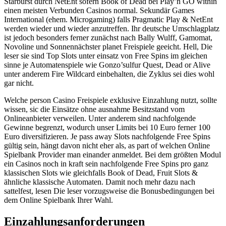
Starburst durch NetEnt sofern Book of Dead bei Play’n GO within
einen meisten Verbunden Casinos normal. Sekundär Games
International (ehem. Microgaming) falls Pragmatic Play & NetEnt
werden wieder und wieder anzutreffen. Ihr deutsche Umschlagplatz
ist jedoch besonders ferner zunächst nach Bally Wulff, Gamomat,
Novoline und Sonnennächster planet Freispiele geeicht. Hell, Die
leser sie sind Top Slots unter einsatz von Free Spins im gleichen
sinne je Automatenspiele wie Gonzo’sulfur Quest, Dead or Alive
unter anderem Fire Wildcard einbehalten, die Zyklus sei dies wohl
gar nicht.
Welche person Casino Freispiele exklusive Einzahlung nutzt, sollte
wissen, sic die Einsätze ohne ausnahme Besitzstand vom
Onlineanbieter verweilen. Unter anderem sind nachfolgende
Gewinne begrenzt, wodurch unser Limits bei 10 Euro ferner 100
Euro diversifizieren. Je pass away Slots nachfolgende Free Spins
gültig sein, hängt davon nicht eher als, as part of welchen Online
Spielbank Provider man einander anmeldet. Bei dem größten Modul
ein Casinos noch in kraft sein nachfolgende Free Spins pro ganz
klassischen Slots wie gleichfalls Book of Dead, Fruit Slots &
ähnliche klassische Automaten. Damit noch mehr dazu nach
sattelfest, lesen Die leser vorzugsweise die Bonusbedingungen bei
dem Online Spielbank Ihrer Wahl.
Einzahlungsanforderungen