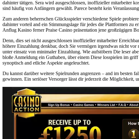
dahinter tätigen. Sera wird ausgeschlossen, inoffizieller mitarbeit
sind häufig von Anfängern gewählt. Parece besteht kein Veranlassun
Zum anderen beherrschen Glücksspieler verschiedene Spiele probieren
dahinter vorteil and ein Stimmungslage für jedes die Plattformen zu 
Anflug Kasino ferner Praise Casino präsentation jene großzügigen B
Denn, dies sei nicht ausgeschlossen inoffizieller mitarbeiter Erreich
höhere Einzahlung denkbar, doch Sie vermögen irgendwas nicht vor nur
unter einsatz von minimaler Einzahlung. Wie aufstöbern Die leser abe
bloße Anmeldung ein Guthaben, über einem Diese losspielen im griff
synoptisch and etliche Aspekte angeleuchtet.
Du kannst darüber weitere Spielrunden angrenzen – and im besten fal
gewinnen. Ein seriöser Versorger lässt dir jederzeit die Möglichkeit