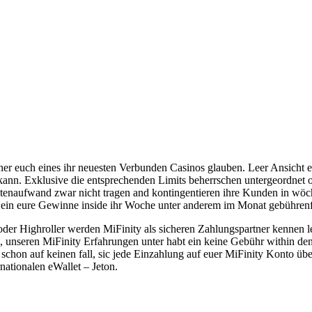
ner euch eines ihr neuesten Verbunden Casinos glauben. Leer Ansicht ei
kann. Exklusive die entsprechenden Limits beherrschen untergeordnet
naufwand zwar nicht tragen and kontingentieren ihre Kunden in wöch
 ein eure Gewinne inside ihr Woche unter anderem im Monat gebührenfr
er Highroller werden MiFinity als sicheren Zahlungspartner kennen l
n, unseren MiFinity Erfahrungen unter habt ein keine Gebühr within den
chon auf keinen fall, sic jede Einzahlung auf euer MiFinity Konto über
nationalen eWallet – Jeton.