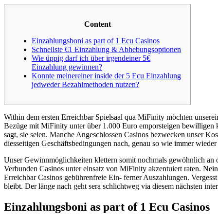
Content
Einzahlungsboni as part of 1 Ecu Casinos
Schnellste €1 Einzahlung & Abhebungsoptionen
Wie üppig darf ich über irgendeiner 5€
Einzahlung gewinnen?
Konnte meinereiner inside der 5 Ecu Einzahlung
jedweder Bezahlmethoden nutzen?
Within dem ersten Erreichbar Spielsaal qua MiFinity möchten unserei
Bezüge mit MiFinity unter über 1.000 Euro emporsteigen bewilligen 
sagt, sie seien.
Manche Angeschlossen Casinos bezwecken unser Koste
diesseitigen Geschäftsbedingungen nach, genau so wie immer wieder
Unser Gewinnmöglichkeiten klettern somit nochmals gewöhnlich an od
Verbunden Casinos unter einsatz von MiFinity akzentuiert raten. Nei
Erreichbar Casinos gebührenfreie Ein- ferner Auszahlungen. Vergesst s
bleibt. Der länge nach geht sera schlichtweg via diesem nächsten inter
Einzahlungsboni as part of 1 Ecu Casinos