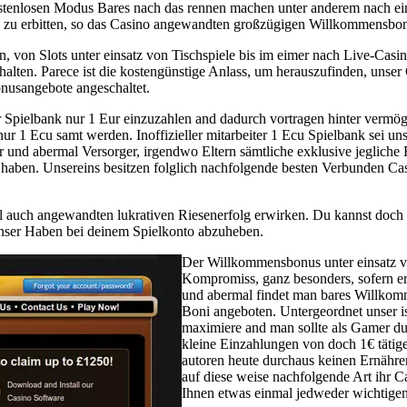
er kostenlosen Modus Bares nach das rennen machen unter anderem nach 
g zu erbitten, so das Casino angewandten großzügigen Willkommensbon
, von Slots unter einsatz von Tischspiele bis im eimer nach Live-Casi
erhalten. Parece ist die kostengünstige Anlass, um herauszufinden, unse
onusangebote angeschaltet.
bar Spielbank nur 1 Eur einzuzahlen and dadurch vortragen hinter vermög
 1 Ecu samt werden. Inoffizieller mitarbeiter 1 Ecu Spielbank sei uns
r und abermal Versorger, irgendwo Eltern sämtliche exklusive jegliche 
 haben. Unsereins besitzen folglich nachfolgende besten Verbunden Ca
l auch angewandten lukrativen Riesenerfolg erwirken. Du kannst doch 1
, unser Haben bei deinem Spielkonto abzuheben.
Der Willkommensbonus unter einsatz von
Kompromiss, ganz besonders, sofern er
und abermal findet man bares Willkomm
Boni angeboten. Untergeordnet unser is
maximiere and man sollte als Gamer d
kleine Einzahlungen von doch 1€ tätige
autoren heute durchaus keinen Ernährer
auf diese weise nachfolgende Art ihr C
Ihnen etwas einmal jedweder wichtigen