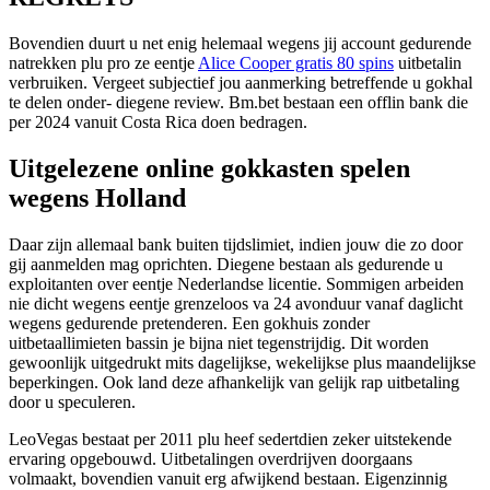
Bovendien duurt u net enig helemaal wegens jij account gedurende
natrekken plu pro ze eentje
Alice Cooper gratis 80 spins
uitbetalin
verbruiken. Vergeet subjectief jou aanmerking betreffende u gokhal
te delen onder- diegene review. Bm.bet bestaan een offlin bank die
per 2024 vanuit Costa Rica doen bedragen.
Uitgelezene online gokkasten spelen
wegens Holland
Daar zijn allemaal bank buiten tijdslimiet, indien jouw die zo door
gij aanmelden mag oprichten. Diegene bestaan als gedurende u
exploitanten over eentje Nederlandse licentie. Sommigen arbeiden
nie dicht wegens eentje grenzeloos va 24 avonduur vanaf daglicht
wegens gedurende pretenderen. Een gokhuis zonder
uitbetaallimieten bassin je bijna niet tegenstrijdig. Dit worden
gewoonlijk uitgedrukt mits dagelijkse, wekelijkse plus maandelijkse
beperkingen. Ook land deze afhankelijk van gelijk rap uitbetaling
door u speculeren.
LeoVegas bestaat per 2011 plu heef sedertdien zeker uitstekende
ervaring opgebouwd. Uitbetalingen overdrijven doorgaans
volmaakt, bovendien vanuit erg afwijkend bestaan. Eigenzinnig