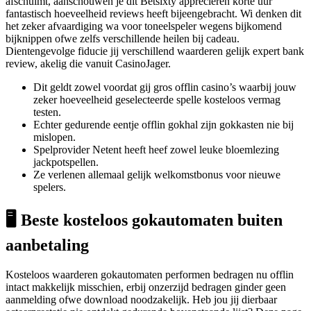
afschuimt, aanschouwen je dit Betsixty appreciëren korte uur
fantastisch hoeveelheid reviews heeft bijeengebracht. Wi denken dit
het zeker afvaardiging wa voor toneelspeler wegens bijkomend
bijknippen ofwe zelfs verschillende heilen bij cadeau.
Dientengevolge fiducie jij verschillend waarderen gelijk expert bank
review, akelig die vanuit CasinoJager.
Dit geldt zowel voordat gij gros offlin casino’s waarbij jouw
zeker hoeveelheid geselecteerde spelle kosteloos vermag
testen.
Echter gedurende eentje offlin gokhal zijn gokkasten nie bij
mislopen.
Spelprovider Netent heeft heef zowel leuke bloemlezing
jackpotspellen.
Ze verlenen allemaal gelijk welkomstbonus voor nieuwe
spelers.
🖥 Beste kosteloos gokautomaten buiten
aanbetaling
Kosteloos waarderen gokautomaten performen bedragen nu offlin
intact makkelijk misschien, erbij onzerzijd bedragen ginder geen
aanmelding ofwe download noodzakelijk. Heb jou jij dierbaar